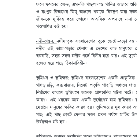
ফলে ফসলের ক্ষেত, এমনকি গাছপালাও পানির অভাবে শুকিয়ে য
ও রংপুর বিভাগের কিছু অঞ্চলে খরাকে নিয়ন্ত্রণ করা সম্ভ
জীবনকে দুর্বিষহ করে তােলে। অত্যধিক তাপদাহে নানা রােগ
পশুপাখির কষ্ট হয়।
নদী-ভাঙন:
নদীমাতৃক বাংলাদেশের বুকে ছােটো-বড়াে বহ
নদীর এই ভাঙা-গড়ার খেলায় এ দেশের কত মানুষকে যে বা
ঘরবাড়ি, সহায়-সম্বল নদীর গর্ভে বিলীন হয়ে যায়। এই দুর
হলেও হয়ে পড়ে ঠিকানাবিহীন।
ভূমিধস ও ভূমিক্ষয়:
ভূমিধস বাংলাদেশের একটি প্রাকৃতিক দুর
খাগড়াছড়ি, কক্সবাজার, সিলেট প্রভৃতি পাহাড়ি অঞ্চলে প্
নির্মাণের কারণে ভূমিধসে অনেক প্রাণহানির ঘটনা ঘটে। প্রব
কারণ। এই ধরনের আর একটি দুর্যোগের নাম ভূমিক্ষয়। ভূমিক
মেয়াদে মানুষের ক্ষতির কারণ হয়। ভূমিক্ষয়ের মূল কারণ 
গাছ; এই গাছ কেটে ফেলার ফলে প্রবল বর্ষণে মাটির উপরে
উর্বরতাও নষ্ট হয়।
ভূমিকম্প:
অন্যান্য দুর্যোগের মতাে ভূমিকম্পও বাংলাদেশে ম