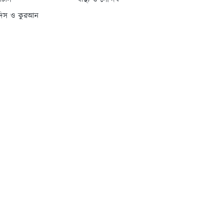
্যাটাস
স্বাস্থ্য ও সৌন্দর্য
দিস ও কুরআন