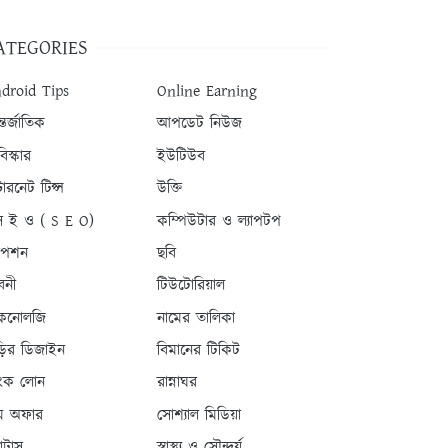
ATEGORIES
droid Tips
Online Earning
তর্জাতিক
আপডেট নিউজ
িস্কার
ইউটিউব
টারনেট টিপ্স
উক্তি
 ই ও ( S E O)
কম্পিউটার ও ল্যাপটপ
যাপশন
ছবি
বনী
টিউটোরিয়াল
কনোলজি
নামের তালিকা
ড়ির ডিজাইন
বিমানের টিকিট
যাংক লোন
রান্নাঘর
ম অফার
সোশ্যাল মিডিয়া