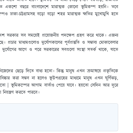
গত একশাে বছরে বাংলাদেশে মারাত্মক কোনাে ভূমিকম্প হয়নি। তবে
ও ঢাকা-চট্টগ্রামসহ বড়াে বড়াে শহর মারাত্মক ক্ষতির মুখােমুখি হতে
াদেশ সরকার সব সময়েই প্রয়ােজনীয় পদক্ষেপ গ্রহণ করে থাকে। এজন্য
ে। প্রচার মাধ্যমগুলােও দুর্যোগকালের পূর্বপ্রস্তুতি ও সম্ভাব্য মােকাবেলার
থা করে। দুর্যোগের আগে ও পরে সরকারের সবগুলাে সংস্থা সতর্ক থাকে, যাতে
েদের ছেড়ে দিতে বাধ্য হতাে। কিন্তু মানুষ এখন ক্রমান্বয়ে প্রকৃতিকে
আবিষ্কার করা সম্ভব না হলেও ভূউপগ্রহের মাধ্যমে মানুষ এখন ঘূর্ণিঝড়,
়তাে | ভূমিকম্পের আগাম বার্তাও পেয়ে যাবে। হয়তাে সেদিন আর দূরে
়ে নিয়ন্ত্রণ করতে পারবে।