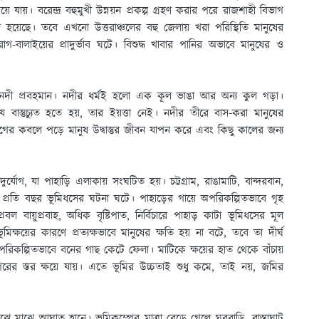
ায়। বরেন্দ্র বহুমুখী উন্নয়ন প্রকল্প গ্রহণ করার পরে রাজশাহী বিভাগ
ব হয়েছে। তবে এখনাে উত্তরাঞ্চলের বহু জেলায় খরা পরিস্থিতি মানুষের
-বালাইয়ের প্রাদুর্ভাব ঘটে। বিশুদ্ধ খাবার পানির অভাবে মানুষের ও
ু নদী প্রবহমান। নদীর ধর্মই হলাে এক কূল ভাঙা আর অন্য কুল গড়া।
স্তুচ্যুত হতে হয়, তার ইয়ত্তা নেই। নদীর তীরে বাস-করা মানুষের
্যোগের কবলে পড়ে মানুষ উদ্বাস্তুর জীবন যাপন করে এবং কিছু কালের জন্য
্যোগ, যা পাহাড়ি এলাকায় সংঘটিত হয়। চট্টগ্রাম, রাঙামাটি, বান্দরবান,
রায় প্রতি বছর ভূমিধসের ঘটনা ঘটে। পাহাড়ের গায়ে অপরিকল্পিতভাবে গৃহ
ল বায়ুপ্রবাহ, অধিক বৃষ্টিপাত, নির্বিচারে পাহাড় কাটা ভূমিধসের মূল
্ষয়ের কারণে প্রত্যক্ষভাবে মানুষের ক্ষতি হয় না বটে, তবে তা দীর্ঘ
অপরিকল্পিতভাবে বনের গাছ কেটে ফেলা। মাটিকে ক্ষয়ের হাত থেকে বাঁচায়
র স্তর ক্ষয়ে যায়। এতে ভূমির উচ্চতাই শুধু কমে, তাই নয়, জমির
াঝে মাঝে আঘাত হানে। ভূমিকম্পের মাত্রা বেড়ে গেলে ঘরবাড়ি, রাস্তাঘাট