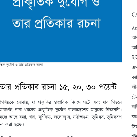
C
An
আন্
আব
ইন্
ৃতিক দুর্যোগ ও তার প্রতিকার রচনা
এস
ক্
 তার প্রতিকার রচনা ১৫, ২০, ৩০ পয়েন্ট
জী
টে
িপর্যয়কে বােঝায়, যা প্রকৃতির স্বাভাবিক নিয়মে ঘটে এবং যার পিছনে
বা
কারণেই নানা ধরনের প্রাকৃতিক দুর্যোগ বাংলাদেশের মানুষের নিত্যসঙ্গী।
ব্
মধ্যে আছে বন্যা, খরা, ঘূর্ণিঝড়, জলোচ্ছ্বাস, নদীভাঙন, ভূমিধস, ভূমিকম্প
না করা হচ্ছে।
সি