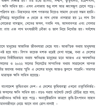
ঞ্চল বিধ্বস্ত হয়। এর মধ্যে হাতিয়া, সন্দ্বীপ, কুতুবদিয়া, মহেশখালী,
ক ক্ষতি সাধিত হয়। এসব এলাকায় শুধু লাশ আর ধ্বংসস্তূপ চোখে পড়ে।
তে পরিণত হয়। নিহতদের লাশ গণকবর দিয়েও সামাল দেওয়া সম্ভব হয়নি।
র্ণিঝড়ে আনুমানিক ৩ থেকে ৪ লাখ লোক প্রাণহারা হয় ১২ লাখ টন
ি লোকেরা বাসস্থান, খেতের ফসল, গবাদি পশু, আসবাবপত্র এবং গোলার
এবং প্রায় এক লাখ মৎস্যজীবী নৌকা ও জাল নিয়ে নিখোঁজ হয়। সর্বশেষ
্রাসে মানুষের স্বাভাবিক জীবনযাত্রা থেমে যায়। আকস্মিক বন্যায় মানুষসহ
 নষ্ট হয়ে যায়। বিগত কয়েক দশক ধরেই দেখা যাচ্ছে, বন্যা এ দেশের
 বিভীষিকাময় বন্যায় ক্ষতিগ্রস্ত মানুষের মনে আজও এর ক্ষয়ক্ষতির
সালের ও ২০২২ সালের সিলেটের সাম্প্রতিক বন্যায় সারাদেশে ব্যাপক
্দীর ভয়াবহ বন্যার স্মৃতি এ দেশের মানুষ আজও ভুলতে পারেনি। তারপর
রাত্মক ক্ষতি সাধিত হয়েছে।
গ। বাংলাদেশ কৃষিপ্রধান দেশ। এ দেশের কৃষিব্যবস্থা এখনো প্রকৃতিনির্ভর।
 কৃষি ফসলের ক্ষতি সাধিত হয়। প্রচণ্ড খরায় মাঠঘাট ফেটে চৌচির হয়ে যায়;
ীবনও অতিষ্ঠ হয়ে পড়ে। অনাবৃষ্টিজনিত কারণে কৃষি-উৎপাদন ব্যাহত
হে মানবজীবনে নেমে আসে নানা রোগ-বালাই ।