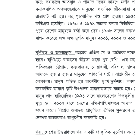
বন্যা:
বর্ষাকালে অতিবৃষ্টি ও পাহাড়ি ঢলের কারণে নদীর পা
বন্যাকবলিত অঞ্চলগুলােতে মানুষের স্বাভাবিক জীবনযাত্
রাস্তাঘাট নষ্ট হয়। বহু গৃহপালিত পশু প্রাণ হারায়। ১
ক্ষতিগ্রস্ত হয়েছিল। ১৯৭০ ও ১৯৭৪ সালের বন্যার বিভীষ
পুরাে দেশের মানুষকে বন্দী করে দেয়। ১৯৯৮ সালের বন্যাও দ
যাপন করেছে লক্ষ লক্ষ দুর্গত মানুষ। ২০০১, ২০০২ ও ২০০৭
ঘূর্ণিঝড় ও জলােচ্ছ্বাস:
বছরের এপ্রিল-মে ও অক্টোবর-নভেম
হানে। ঘূর্ণিঝড়ে বাতাসের তীব্রতা থাকে খুব বেশি। এর ফলে 
প্রতিবছরই চট্টগ্রাম, কক্সবাজার, নােয়াখালী, বরিশাল, খ
আঘাতে হাজার হাজার মানুষের প্রাণহানি ঘটে। আশ্রয়হীন হয় লক
লােকালয়। মানুষ পতিত হয় অবর্ণনীয় দুঃখ-দুর্দশায়। লব
ক্ষয়ক্ষতির কারণে কৃষি-উৎপাদন মারাত্মকভাবে ব্যাহত হয়। ১৯
মানুষ প্রাণ হারিয়েছিল। ১৯৯১ সালে বাংলাদেশের উপকূলীয় অঞ্চ
মৃত্যু হয়। ২০০৭ সালে দেশের দক্ষিণপশ্চিমাঞ্চলে আঘাত হ
সাধন করে। বিশ্বের অন্যতম প্রাকৃতিক ঐতিহ্য সুন্দরবন এই দ
দেশের অভ্যন্তরেও অপূরণীয় ক্ষয়ক্ষতি হয়।
খরা:
দেশের উত্তরাঞ্চলে খরা একটি প্রাকৃতিক দুর্যোগ। অনাব