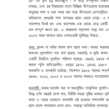
১৫- ২০ ফুট উঁচু জলোচ্ছ্বাস । এ ঝড়ে উপকূলীয় বিস্তীর্ণ অ
ঢলচর, এবং চর নিজামের মতো বিচ্ছিন্ন দ্বীপগুলোর মারাত্ম
মানুষের লাশ ও মরা পশুর পচা গন্ধে দ্বীপগুলো প্রেতপুরী
অধিকাংশ ক্ষেত্রেই লাশ সাগরের জলে ভেসে গেছে। এ ঘূ
খাদ্যশস্য বিনষ্ট হয় এবং কমপক্ষে এক থেকে দেড় কোট
ধান সম্পূর্ণ ধ্বংস হয়। এ অঞ্চলের গাছপালা পড়ে যায় 
২০০৭ সালে আঘাত হানে প্রলয়ংকরী ঘূর্ণিঝড় সিডর।
বন্যা:
প্লাবন বা বর্ষার ভয়াল রূপ হলো বন্যা। বন্যার করালগ
অসংখ্য গৃহপালিত পশু প্রাণ হারায়, ঘরবাড়ি ও কৃষি ফসল
একটি নিয়মিত দুর্যোগে পরিণত হয়েছে। ১৯৫৪, ১৯৫৫ সালের
ভয়াল স্মৃতি অবিস্মরণীয়। এছাড়া ১৯৭০, ১৯৭৪, ১৯৮৭ 
ক্ষয়ক্ষতি ও প্রাণহানি ঘটেছে। বিশেষত ১৯৮৮ সালের শতাব
১৯৯৮, ২০০১, ২০০২ ও ২০০৭ সালের বন্যায়ও বাংলাদেশে মা
অনাবৃষ্টি:
বন্যার মতোই খরা বা অনাবৃষ্টিও প্রাকৃতিক দুর্যো
কিন্তু প্রতি বছরই দেখা যায়, নির্দিষ্ট সময়ে বৃষ্টির অভাবে
ফলে এ খরার প্রকোপে ফসলাদি নষ্ট হওয়ার পাশাপাশি জনজ
হলে দেশে খাদ্যাভাব দেখা দেয়। তাছাড়া অতিরিক্ত দাবদা