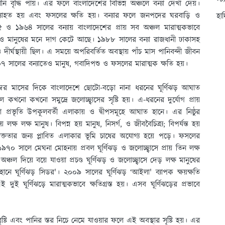
স্ট
নি বৃদ্ধি পায়। এর ফলে বাংলাদেশের বিভিন্ন অঞ্চলে বন্যা দেখা দেয়।
রা ব্যাহত হয় এবং ফসলের ক্ষতি হয়। বন্যার ফলে জনপদের ঘরবাড়ি ও
হা
৯৫৫ ও ১৯৬৪ সালের বন্যায় বাংলাদেশের প্রায় সব অঞ্চল মারাত্মকভাবে
িকাও মানুষের মনে দাগ কেটে আছে। ১৯৮৮ সালের বন্যা রাজধানী ঢাকাসহ
ীর্ঘস্থায়ী ছিল। এ সময়ে অপরিবর্তিত অবস্থায় পাঁচ মাস পানিবন্দী জীবন
 সালের বন্যাতেও মানুষ, গবাদিপশু ও ফসলের মারাত্মক ক্ষতি হয়।
্বর মাসের দিকে বাংলাদেশে ছােটো-বড়াে নানা ধরনের ঘূর্ণিঝড় আঘাত
কখনাে কখনাে সমুদ্রে জলােচ্ছ্বাসের সৃষ্টি হয়। এ-ধরনের দুর্যোগ প্রায়
ুলনা প্রভৃতি উপকূলবর্তী এলাকায় ও দ্বীপসমূহে আঘাত হানে। এর নিষ্ঠুর
্ষ লক্ষ মানুষ। বিপন্ন হয় মানুষ, নিসর্গ, ও জীববৈচিত্র্য; বিপর্যন্ত হয়
ণাক্ততার জন্য প্লাবিত এলাকার ভূমি চাষের অযােগ্য হয়ে পড়ে। ফসলের
৭০ সালে মেঘনা মােহনায় প্রবল ঘূর্ণিঝড় ও জলােচ্ছ্বাসে প্রায় তিন লক্ষ
ল দিয়ে বয়ে যাওয়া প্রচণ্ড ঘূর্ণিঝড় ও জলােচ্ছ্বাসে দেড় লক্ষ মানুষের
ানে ঘূর্ণিঝড় সিডর'। ২০০৯ সালের ঘূর্ণিঝড় ‘আইলা' ব্যাপক ক্ষয়ক্ষতি
ুই ঘূর্ণিঝড়ে মারাত্মকভাবে ক্ষতিগ্রস্ত হয়। এসব ঘূর্ণিঝড়ের প্রভাবে
ৃষ্টি এবং পানির স্তর নিচে নেমে যাওয়ার ফলে এই অবস্থার সৃষ্টি হয়। এর