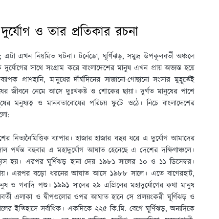
 দুর্যোগ ও তার প্রতিকার রচনা
 এটা এখন নিয়মিত ঘটনা। টর্নেডো, ঘূর্ণিঝড়, সমুদ্র উপকূলবর্তী অঞ্চলে
িক দুর্যোগের সাথে সংগ্রাম করে বাংলাদেশের মানুষ এখন প্রায় অভ্যস্ত হয়ে
যাপক প্রাণহানি, মানুষের দীর্ঘদিনের সাজানো-গোছানো সংসার মুহূর্তেই
ষের জীবনে নেমে আসে দুঃখকষ্ট ও শোকের ছায়া। দুর্গত মানুষের পাশে
ানুষের মনুষ্যত্ব ও মানবতাবোধের পরিচয় ফুটে ওঠে। নিচে বাংলাদেশের
হলো:
েশের নিত্যনৈমিত্তিক ব্যাপার। হাজার হাজার বছর ধরে এ দুর্যোগ আমাদের
র্যন্ত বহুবার এ মহাদুর্যোগ আঘাত হেনেছে এ দেশের দক্ষিণাঞ্চলে।
াস হয়। এরপর ঘূর্ণিঝড় হানা দেয় ১৯৮১ সালের ১০ ও ১১ ডিসেম্বর।
ন হয়ে যায়। এরপর বড়ো ধরনের আঘাত আসে ১৯৮৮ সালে। এতে বাগেরহাট,
য মানুষ ও গবাদি পশু। ১৯৯১ সালের ২৯ এপ্রিলের মহাদুর্যোগের কথা মানুষ
্তী এলাকা ও দ্বীপগুলোর ওপর আঘাত হানে সে প্রলয়ংকরী ঘূর্ণিঝড় ও
ণকালের ইতিহাসে সর্বাধিক। একদিকে ২২৫ কি.মি. বেগে ঘূর্ণিঝড়, অন্যদিকে