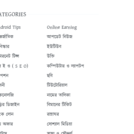
ATEGORIES
droid Tips
Online Earning
তর্জাতিক
আপডেট নিউজ
িস্কার
ইউটিউব
টারনেট টিপ্স
উক্তি
 ই ও ( S E O)
কম্পিউটার ও ল্যাপটপ
যাপশন
ছবি
বনী
টিউটোরিয়াল
কনোলজি
নামের তালিকা
ড়ির ডিজাইন
বিমানের টিকিট
যাংক লোন
রান্নাঘর
ম অফার
সোশ্যাল মিডিয়া