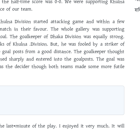
স্ট
, the half-time score was 0-0. We were supporting Khulna
nce of our team.
হা
 Khulna Division started attacking game and within a few
match in their favour. The whole gallery was supporting
al. The goalkeeper of Dhaka Division was equally strong.
ks of Khulna .Division. But, he was fooled by a striker of
e goal posts from a good distance. The goalkeeper thought
rned sharply and entered into the goalposts. The goal was
as the decider though both teams made some more futile
he last•minute of the play. I enjoyed it very much. It will