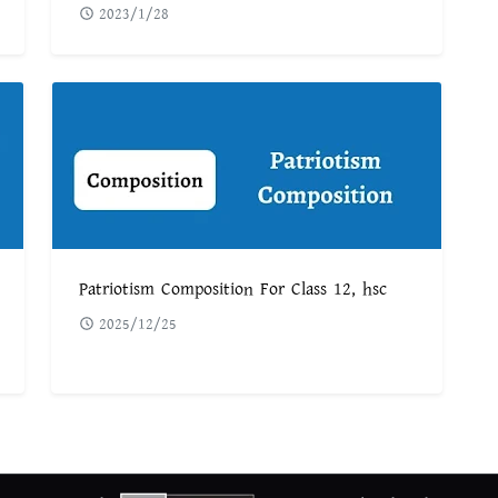
2023/1/28
Patriotism Composition For Class 12, hsc
2025/12/25