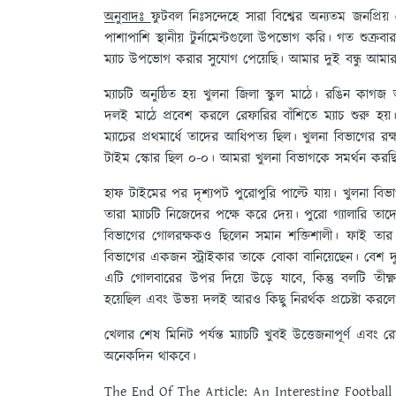
অনুবাদঃ
ফুটবল নিঃসন্দেহে সারা বিশ্বের অন্যতম জনপ্রিয়
পাশাপাশি স্থানীয় টুর্নামেন্টগুলো উপভোগ করি। গত শুক্র
ম্যাচ উপভোগ করার সুযোগ পেয়েছি। আমার দুই বন্ধু আমা
ম্যাচটি অনুষ্ঠিত হয় খুলনা জিলা স্কুল মাঠে। রঙিন কাগজ
দলই মাঠে প্রবেশ করলে রেফারির বাঁশিতে ম্যাচ শুরু হয
ম্যাচের প্রথমার্ধে তাদের আধিপত্য ছিল। খুলনা বিভাগের
টাইম স্কোর ছিল ০-০। আমরা খুলনা বিভাগকে সমর্থন করছ
হাফ টাইমের পর দৃশ্যপট পুরোপুরি পাল্টে যায়। খুলনা বিভা
তারা ম্যাচটি নিজেদের পক্ষে করে দেয়। পুরো গ্যালারি ত
বিভাগের গোলরক্ষকও ছিলেন সমান শক্তিশালী। ফাই তার র
বিভাগের একজন স্ট্রাইকার তাকে বোকা বানিয়েছেন। বেশ 
এটি গোলবারের উপর দিয়ে উড়ে যাবে, কিন্তু বলটি তীক্
হয়েছিল এবং উভয় দলই আরও কিছু নিরর্থক প্রচেষ্টা করলে
খেলার শেষ মিনিট পর্যন্ত ম্যাচটি খুবই উত্তেজনাপূর্ণ এ
অনেকদিন থাকবে।
The End Of The Article:
An Interesting Football