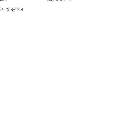
্যাটাস
স্বাস্থ্য ও সৌন্দর্য
দিস ও কুরআন