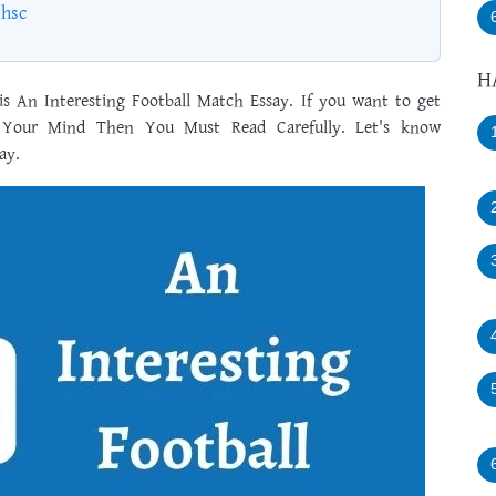
 hsc
H
s An Interesting Football Match Essay. If you want to get
n Your Mind Then You Must Read Carefully. Let's know
ay.