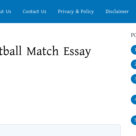
ut Us
Contact Us
Privacy & Policy
Disclaimer
P
tball Match Essay