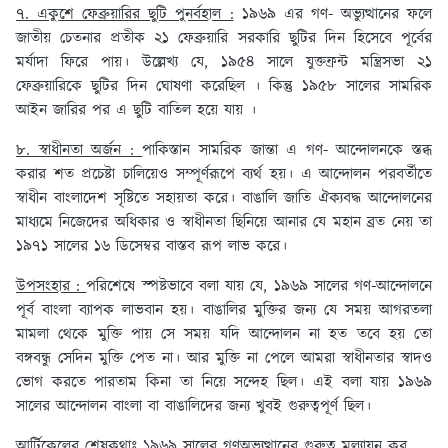
৭. একুশে ফেব্রুয়ারির ছুটি পুনর্বহাল :
১৯৬৯ এর গণ- অভ্যুত্থানের ফলে
জাতীয় চেতনার প্রতীক ২১ ফেব্রুয়ারি সরকারি ছুটির দিন হিসেবে পূর্বের
মর্যাদা ফিরে পায়। উল্লেখ্য যে, ১৯৫৪ সালে যুক্তফ্রন্ট মন্ত্রিসভা ২১
ফেব্রুয়ারিকে ছুটির দিন ঘোষণা করেছিল । কিন্তু ১৯৫৮ সালের সামরিক
আইন জারির পর এ ছুটি বাতিল হয়ে যায় ।
৮. স্বাধীনতা অর্জন :
পাকিস্তান সামরিক জান্তা এ গণ- আন্দোলনকে স্তব্ধ
করার শত প্রচেষ্টা চালিয়েও সম্পূর্ণরূপে ব্যর্থ হয়। এ আন্দোলন পরবর্তীতে
স্বাধীন বাংলাদেশ সৃষ্টিতে সহায়তা করে। বাঙালি জাতি ঐক্যবদ্ধ আন্দোলনের
মাধ্যমে নিজেদের অধিকার ও স্বাধীনতা ছিনিয়ে আনার যে মহান ব্রত নেয় তা
১৯৭১ সালের ১৬ ডিসেম্বর বাস্তব রূপ লাভ করে।
উপসংহার :
পরিশেষে স্পষ্টভাবে বলা যায় যে, ১৯৬৯ সালের গণ-আন্দোলনে
পূর্ব বাংলা ব্যাপক লাভবান হয়। বাঙালির মুক্তির জন্য যে সময় আগরতলা
মামলা থেকে মুক্তি পায় সে সময় যদি আন্দোলন না হত তবে হয় তো
বঙ্গবন্ধু সেদিন মুক্তি পেত না। আর মুক্তি না পেলে আমরা স্বাধীনতার স্বাদও
ভোগ করতে পারতাম কিনা তা নিয়ে সন্দেহ ছিল। এই বলা যায় ১৯৬৯
সালের আন্দোলন বাংলা বা বাঙালিদের জন্য খুবই গুরুত্বপূর্ণ ছিল।
আর্টিকেলের শেষকথাঃ
১৯৬৯ সালের গণঅভ্যুত্থানের গুরুত্ব মূল্যায়ন কর