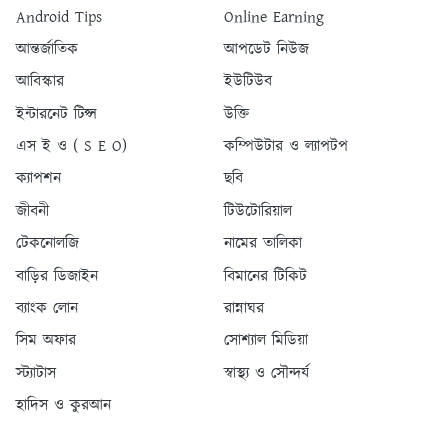
Android Tips
Online Earning
আন্তর্জাতিক
আপডেট নিউজ
আবিস্কার
ইউটিউব
ইন্টারনেট টিপ্স
উক্তি
এস ই ও ( S E O)
কম্পিউটার ও ল্যাপটপ
ক্যাপশন
ছবি
জীবনী
টিউটোরিয়াল
টেকনোলজি
নামের তালিকা
বাড়ির ডিজাইন
বিমানের টিকিট
ব্যাংক লোন
রান্নাঘর
সিম অফার
সোশ্যাল মিডিয়া
স্ট্যাটাস
স্বাস্থ্য ও সৌন্দর্য
হাদিস ও কুরআন