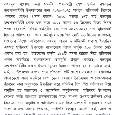
বঙ্গবন্ধুর সুযোগ্য কন্যা মাননীয় প্রধানমন্ত্রী শেখ হাসিনা বঙ্গবন্ধুর
জন্মশতবার্ষিকী উদযাপনের জন্য ২০২০-২০২১ সালকে ‘মুজিববর্ষ' হিসেবে
পালনের ঘোষণা প্রদান করেন। ২০২০ সালের ১৭ই মার্চ বঙ্গবন্ধুর
জন্মশতবার্ষিকী থেকে শুরু করে ২০২১ সালের ১৬ ডিসেম্বর বিজয় দিবস
পর্যন্ত বছরব্যাপী বিভিন্ন কর্মসূচীর মধ্য দিয়ে ২০২০-২০২১ সাল ‘মুজিববর্ষ'
হিসেবে পালিত হয়। এসব কর্মসূচীর মধ্যে ছিল মোট ৬৬ দিনের ক্ষণগণনা,
সংসদের বিশেষ অধিবেশন, বঙ্গবন্ধু স্মারক ডাকটিকেট প্রকাশ ইত্যাদি।
এসময় মুজিববর্ষ উপলক্ষ্যে বাংলাদেশে ব্যাংক কর্তৃক ২০০ টাকার নোট
প্রকাশ করা হয়। ইউনেস্কো কর্তৃক ১৯৩টি সদস্য রাষ্ট্রকে নিয়ে মুজিববর্ষ
পালন সারাবিশ্বে বাংলাদেশের ভাবমূর্তি উজ্জ্বল করেছে। বঙ্গবন্ধুর
জন্মশতবার্ষিকীর প্রধান উৎসব ‘মুজিব চিরন্তন' পালিত হয় ১৭ থেকে ২৬ই
মার্চ, এ উপলক্ষ্যে বাংলাদেশের প্রতিবেশী ৫টি দেশের সরকার ও রাষ্ট্রপ্রধান
বাংলাদেশে এসে অনুষ্ঠানে যোগ দেন। বঙ্গবন্ধুর বৈচিত্র্যময় ও রোমাঞকর
জীবনের নানা অনুষঙ্গকে উপজীব্য করে প্রতিদিন ভিন্ন ভিন্ন প্রতিপাদ্য নিয়ে
অনুষ্ঠিত হয় আলোচনা ও সাংস্কৃতিক অনুষ্ঠানমালা। মুজিববর্ষ উপলক্ষ্যে
দেশের সর্বত্র আপামর জনসাধারণের মাঝে ব্যাপক উৎসাহ-উদ্দীপনা দেখা
দিয়েছে। নানা অনুষ্ঠান ও আয়োজনের মধ্য দিয়ে দেশবাসী কতৃজ্ঞতার সাথে
স্মরণ করেছে তাদের পিতাকে, সর্বোপরি বঙ্গবন্ধুর আদর্শ, কর্ম, ত্যাগ ও