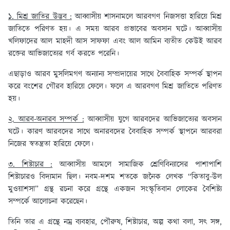
১. মিশ্র জাতির উদ্ভব :
আব্বাসীয় শাসনামলে আরবগণ নিজসত্তা হারিয়ে মিশ্র
জাতিতে পরিণত হয়। এ সময় আরব প্রভাবের অবসান ঘটে। আব্বাসীয়
খলিফাদের আল মাহদী আস সাফফা এবং আল আমিন ব্যতীত কেউই আরব
রক্তের আভিজাত্যের গর্ব করতে পরেনি।
এছাড়াও আরব মুসলিমগণ অন্যান্য সম্প্রদায়ের সাথে বৈবাহিক সম্পর্ক স্থাপন
করে বংশের গৌরব হারিয়ে ফেলে। ফলে এ আরবগণ মিশ্র জাতিতে পরিণত
হয়।
২. আরব-অনারব সম্পর্ক :
আব্বাসীয় যুগে আরবদের আভিজাত্যের অবসান
ঘটে। কারণ আরবদের সাথে অনারবদের বৈবাহিক সম্পর্ক স্থাপনে আরবরা
নিজের স্বতন্ত্রতা হারিয়ে ফেলে।
৩. শিষ্টাচার :
আব্বাসীয় আমলে সামাজিক শ্রেণিবিন্যাসের পাশাপাশি
শিষ্টাচারও বিদ্যমান ছিল। নবম-দশম শতকে জনৈক লেখক “কিতাবু-উল
মুওয়াশসা” গ্রন্থ রচনা করে গ্রন্থে একজন সংস্কৃতিবান লোকের বৈশিষ্ট্য
সম্পর্কে আলোচনা করেছেন।
তিনি তার এ গ্রন্থে নম্র ব্যবহার, পৌরুষ, শিষ্টাচার, অল্প কথা বলা, সৎ সঙ্গ,