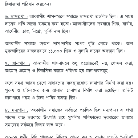
ঢিলাজামা পরিধান করতেন।
৬. দাসপ্রথা :
আব্বাসীয় শাসনামলে সমাজে দাসপ্রথা প্রচলিত ছিল। এ সময়
দাসের প্রতি ভালো ব্যবহার করা হতো। আব্বাসীয়দের দরবারে গ্রিক, বার্বার,
আর্মেনীয়, স্লাভ, নিগ্রো, তুর্কি দাস ছিল।
আব্বাসীয় সমাজে ক্রমশ দাস-দাসীর সংখ্যা বৃদ্ধি পেতে থাকে। আল
মুকতাদিরের রাজদরবারে ১১,০০০ গ্রিক ও সুদানি দাসের অবস্থান ছিল।
৭. স্নানাগার :
আব্বাসীয় শাসনামলে শুধু প্রয়োজনেই নয়, গোসল করা,
আমোদ-প্রমোদ ও বিলাসিতা বস্তুতে পরিণত হয় স্নানাগারসমূহ।
ফলে সমগ্র আরব দেশে সাধারণের ব্যবস্থারযোগ্য স্নানাগার নির্মাণ করা হয়।
পুরুষ ও মহিলাদের জন্য আলাদা স্নানাগার নির্মাণ করা হয়েছিল। প্রতিটি
স্নানাগারে গরম ও ঠান্ডা পানির ব্যবস্থা ছিল।
৮. মদ্যপান :
তৎকালীন সমাজের সর্বস্তরে প্রচলিত ছিল মদ্যপান। এ প্রথা
পারস্য রাজ দরবারে উৎপত্তি হয়ে মুসলিম খলিফাদের দরবারের মাধ্যমে
সমাজের সর্বস্তরে বিস্তার লাভ করে।
অনেকে ধর্মীয় বিধি পালনের নিমিত্তে আদর রস ও বাদাম প্রভৃতি “নসিব”