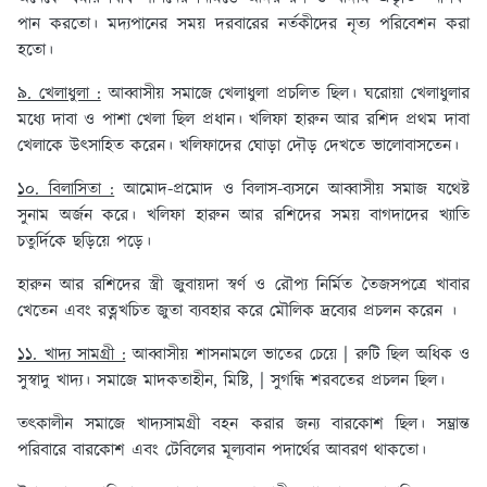
পান করতো। মদ্যপানের সময় দরবারের নর্তকীদের নৃত্য পরিবেশন করা
হতো।
৯. খেলাধুলা :
আব্বাসীয় সমাজে খেলাধুলা প্রচলিত ছিল। ঘরোয়া খেলাধুলার
মধ্যে দাবা ও পাশা খেলা ছিল প্রধান। খলিফা হারুন আর রশিদ প্রথম দাবা
খেলাকে উৎসাহিত করেন। খলিফাদের ঘোড়া দৌড় দেখতে ভালোবাসতেন।
১০. বিলাসিতা :
আমোদ-প্রমোদ ও বিলাস-ব্যসনে আব্বাসীয় সমাজ যথেষ্ট
সুনাম অর্জন করে। খলিফা হারুন আর রশিদের সময় বাগদাদের খ্যাতি
চতুর্দিকে ছড়িয়ে পড়ে।
হারুন আর রশিদের স্ত্রী জুবায়দা স্বর্ণ ও রৌপ্য নির্মিত তৈজসপত্রে খাবার
খেতেন এবং রত্নখচিত জুতা ব্যবহার করে মৌলিক দ্রব্যের প্রচলন করেন ।
১১. খাদ্য সামগ্রী :
আব্বাসীয় শাসনামলে ভাতের চেয়ে | রুটি ছিল অধিক ও
সুস্বাদু খাদ্য। সমাজে মাদকতাহীন, মিষ্টি, | সুগন্ধি শরবতের প্রচলন ছিল।
তৎকালীন সমাজে খাদ্যসামগ্রী বহন করার জন্য বারকোশ ছিল। সম্ভ্রান্ত
পরিবারে বারকোশ এবং টেবিলের মূল্যবান পদার্থের আবরণ থাকতো।