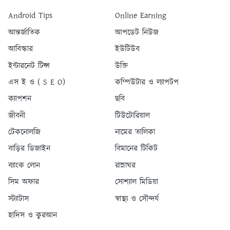
Android Tips
Online Earning
আন্তর্জাতিক
আপডেট নিউজ
আবিস্কার
ইউটিউব
ইন্টারনেট টিপ্স
উক্তি
এস ই ও ( S E O)
কম্পিউটার ও ল্যাপটপ
ক্যাপশন
ছবি
জীবনী
টিউটোরিয়াল
টেকনোলজি
নামের তালিকা
বাড়ির ডিজাইন
বিমানের টিকিট
ব্যাংক লোন
রান্নাঘর
সিম অফার
সোশ্যাল মিডিয়া
স্ট্যাটাস
স্বাস্থ্য ও সৌন্দর্য
হাদিস ও কুরআন