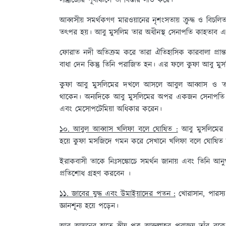
সাম্রাজ্যের পূর্বাঞ্চলে তা বিস্তার লাভ করে।
আব্বসীয় সমর্থকগণ মারওয়ানের নৃশংসতায় ক্রুদ্ধ ও বিচল
তৎপর হয়। আবু মুসলিম তার অধীনস্থ সেনাপতি কাহতাব এ
ফোরাত নদী অতিক্রম করে তারা ঐতিহাসিক কারবালা প্রান্ত
বাধা দেন কিন্তু তিনি পরাজিত হন। এর ফলে কুফা আবু 
কুফা আবু মুসলিমের দখলে আসলে আবুল আব্বাস ও তাঁর
থাকেন। অন্যদিকে আবু মুসলিমের অপর একজন সেনাপতি আবু 
এবং মেসোপটেমিয়া অধিকার করেন।
১০. আবুল আব্বাস খলিফা বলে ঘোষিত :
আবু মুসলিমের কু
হয়ে কুফা মসজিদে গমন করে সেখানে খলিফা বলে ঘোষি
ইরাকবাসী তাকে নিঃসঙ্কোচে সমর্থন জানায় এবং তিনি আন
প্রতিশোধ গ্রহণ করবেন ।
১১. জাবের যুদ্ধ এবং উমাইয়াদের পতন :
খোরাসান, পারস্য
জ্ঞানশূন্য হয়ে পড়েন।