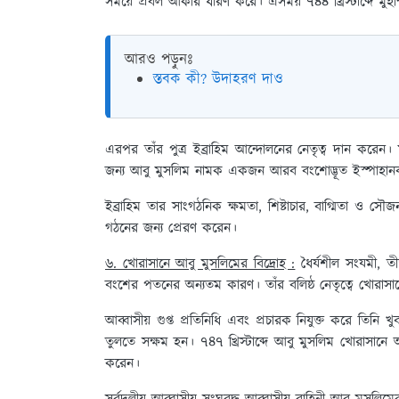
সময়ে প্রবল আকার ধারণ করে। এসময় ৭৪৪ খ্রিস্টাব্দে মুহাম
আরও পড়ুনঃ
স্তবক কী? উদাহরণ দাও
এরপর তাঁর পুত্র ইব্রাহিম আন্দোলনের নেতৃত্ব দান করেন। মুহাম
জন্য আবু মুসলিম নামক একজন আরব বংশোদ্ভূত ইস্পাহানব
ইব্রাহিম তার সাংগঠনিক ক্ষমতা, শিষ্টাচার, বাগ্মিতা ও সৌ
গঠনের জন্য প্রেরণ করেন।
৬. খোরাসানে আবু মুসলিমের বিদ্রোহ :
ধৈর্যশীল সংযমী, তীক
বংশের পতনের অন্যতম কারণ। তাঁর বলিষ্ঠ নেতৃত্বে খোরাসান
আব্বাসীয় গুপ্ত প্রতিনিধি এবং প্রচারক নিযুক্ত করে তিনি 
তুলতে সক্ষম হন। ৭৪৭ খ্রিস্টাব্দে আবু মুসলিম খোরাসানে 
করেন।