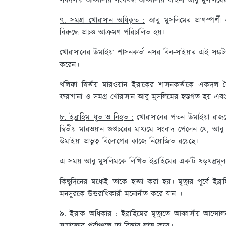
সর্বদলীয় আব্বাসীয় সংঘবদ্ধ আব্বাসীয় বাহিনী আবু মুসলিম
৭. সমগ্র খোরাসান অধিকৃত :
আবু মুসলিমের প্রাণস্পর্শ
বিরুদ্ধে প্রচণ্ড আক্রমণ পরিচালিত হয়।
খোরাসানের উমাইয়া শাসনকর্তা নসর বিন-সাইয়ার এই সঙ্কটজ
করেন।
খলিফা দ্বিতীয় মারওয়ান ইরাকের শাসনকর্তাকে একদল সৈন
ফরাগানা ও সমগ্র খোরাসান আবু মুসলিমের হস্তগত হয় 
৮. ইব্রাহিম ধৃত ও নিহত :
খোরাসানের পতন উমাইয়া রাজত্
দ্বিতীয় মারওয়ান গুপ্তচরের মাধ্যমে সংবাদ পেলেন যে, আবু
উমাইয়া প্রভুত্ব বিলোপের কাজে নিয়োজিত রয়েছে।
এ সময় আবু মুসলিমকে লিখিত ইব্রাহিমের একটি ষড়যন্ত্রম
কিছুদিনের মধ্যেই তাকে হত্যা করা হয়। মৃত্যুর পূর্বে
মনসুরকে উত্তরাধিকারী মনোনীত করে যান ।
৯. ইরাক অধিকার :
ইব্রাহিমের মৃত্যুতে আব্বাসীয় আন্