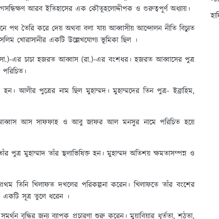
স্ট
সন্ধিক্ষণ আরব ইতিহাসের এক কৌতূহলোদ্দীপক ও গুরুত্বপূর্ণ অধ্যায়।
হা
 পথ তৈরি করে দেয় অথবা বলা যায় আব্বাসীয় আন্দোলন নীতি বিচ্যুত
সলিম খোরাসানীর একটি উল্লেখযোগ্য ভূমিকা ছিল ।
(সা.)-এর চাচা হজরত আব্বাস (রা.)-এর বংশধর। হজরত আব্বাসের পুত্র
েবে পরিচিত।
 হন। আলীর পুত্রের নাম ছিল মুহাম্মদ। মুহাম্মদের তিন পুত্র- ইব্রাহিম,
আব্বাস আস সাফফাহ ও আবু জাফর আল মনসুর নামে পরিচিত হয়ে
ঁর পুত্র মুহাম্মাদ তাঁর স্থলাভিষিক্ত হন। মুহাম্মদ অতিশয় ক্ষমতাসম্পন্ন ও
সর্বপ্রথম তিনি খিলাফত দখলের পরিকল্পনা করেন। খিলাফতে তাঁর বংশের
নে একটি সূত্র তুলে ধরেন ।
থন বৃদ্ধির জন্য ব্যাপক প্রচারণা শুরু করেন। মুয়াবিয়ার ধূর্ততা, শঠতা,