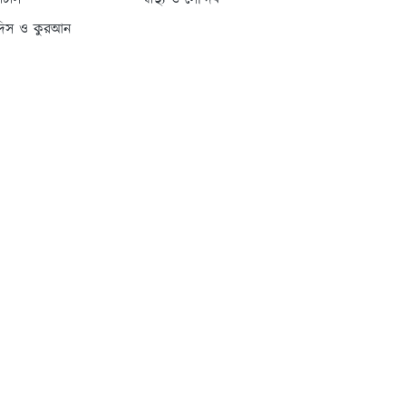
্যাটাস
স্বাস্থ্য ও সৌন্দর্য
দিস ও কুরআন