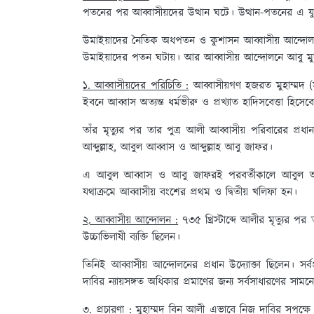
পতনের পর আব্বাসীয়দের উত্থান ঘটে। উত্থান-পতনের এ যুগ
উমাইয়াদের নৈতিক অধপতন ও কুশাসন আব্বাসীয় আন্দোলনে
উমাইয়াদের পতন ঘটায়। আর আব্বাসীয় আন্দোলনে আবু মু
১. আব্বাসীয়দের পরিচিতি :
আব্বাসীয়গণ হজরত মুহাম্মদ 
ইবনে আব্বাস অত্যন্ত ধর্মভীরু ও প্রখ্যাত হাদিসবেত্তা হিস
তাঁর মৃত্যুর পর তার পুত্র আলী আব্বাসীয় পরিবারের প্রধান
আব্দুল্লাহ, আবুল আব্বাস ও আব্দুল্লাহ আবু জাফর।
এ আবুল আব্বাস ও আবু জাফরই পরবর্তীকালে আবুল 
যথাক্রমে আব্বাসীয় বংশের প্রথম ও দ্বিতীয় খলিফা হন।
২. আব্বাসীয় আন্দোলন :
৭৩৫ খ্রিস্টাব্দে আলীর মৃত্যুর পর তা
উচ্চাভিলাষী ব্যক্তি ছিলেন।
তিনিই আব্বাসীয় আন্দোলনের প্রধান উদ্যোক্তা ছিলেন। 
দাবির ন্যায়সঙ্গত অধিকার প্রমাণের জন্য সর্বসাধারণের সাম
৩. প্রচারণা :
মুহাম্মদ বিন আলী এভাবে নিজ দাবির সপক্ষে সমর্