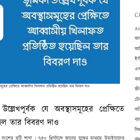
C
An
আন্
আব
ইন্
এস
ক্
মূহের প্রেক্ষিতে আব্বাসীয় খিলাফত প্রতিষ্ঠিত হয়েছিল তার বিবরণ দা
ও
জী
টে
্লেখপূর্বক যে অবস্থাসমূহের প্রেক্ষিতে
বা
ব্
েছিল তার বিবরণ দাও
সি
শের দুটি শাখা ৷ ৭৫০ খ্রিস্টাব্দে জাবের যুদ্ধের মাধ্যমে উমাইয়াদের