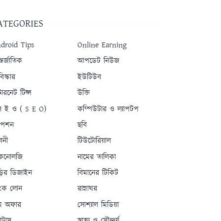
ATEGORIES
droid Tips
Online Earning
তর্জাতিক
আপডেট নিউজ
িস্কার
ইউটিউব
টারনেট টিপ্স
উক্তি
 ই ও ( S E O)
কম্পিউটার ও ল্যাপটপ
যাপশন
ছবি
বনী
টিউটোরিয়াল
কনোলজি
নামের তালিকা
ড়ির ডিজাইন
বিমানের টিকিট
যাংক লোন
রান্নাঘর
ম অফার
সোশ্যাল মিডিয়া