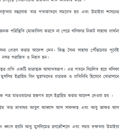
ের নেতৃত্বে খোরাসানের রাজধানী মার্ভ অধিকার করে ।
ী বক্তৃতায় বহুলোক তার পতাকাতলে সমবেত হয় এবং উমাইয়া শাসনের
নক পরিস্থিতি মোকাবিলা করতে না পেরে খলিফার নিকট সাহায্য প্রার্থনা
্য প্রেরণ করার আদেশ দেন। কিন্তু সৈন্য সাহায্য পৌঁছানোর পূর্বেই
এবং নসর পরাজিত ও নিহত হন।
বের প্রতি একটি মারাত্মক আঘাতস্বরূপ। এর পতনে বিচলিত হয়ে খলিফা
 মুসলিম ইব্রাহিম বিন মুহাম্মদের প্রচারক ও প্রতিনিধি হিসেবে খোরাসানে
ূলক পত্র মারওয়ানের হস্তগত হলে ইব্রাহিম করার আদেশ দেওয়া হয় ।
 ইব্রাহিম তার ভ্রাতাদ্বয় আবুল আব্বাস আস সাফফাহ এবং আবু জাফর আল
দোলন ধ্বংস হয়নি আবু মুসলিমের রণকৌশলে এবং সময় দক্ষতায় উমাইয়া