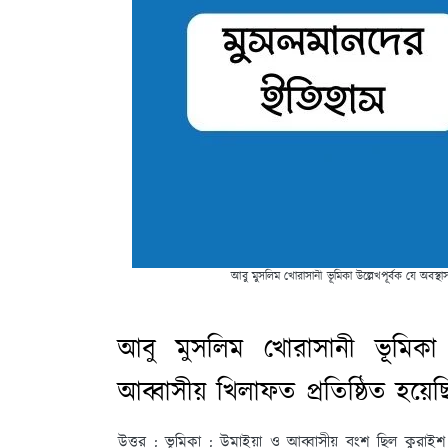
আবু মুসলিম খোরাসানী ভূমিকা উল্লেখপূর্বক যে অবস্থাস
আবু মুসলিম খোরাসানী ভূমিকা উল
আব্বাসীয় খিলাফত প্রতিষ্ঠিত হয়
উত্তর : ভূমিকা :
উমাইয়া ও আব্বাসীয় বংশ ছিল কুরাইশ বং