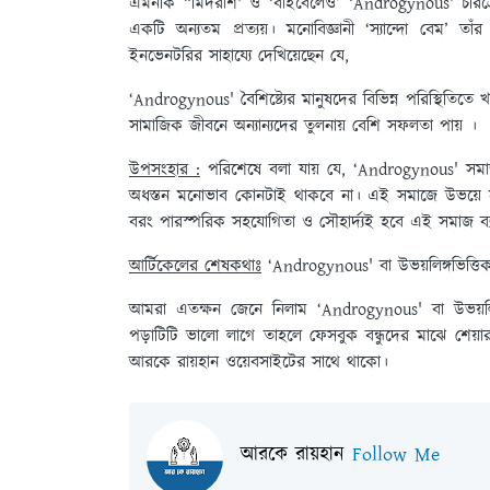
এমনকি “মিদরাশ' ও ‘বাইবেলেও’ ‘Androgynous' চরিত্র
একটি অন্যতম প্রত্যয়। মনোবিজ্ঞানী ‘স্যান্দো বেম’ তা
ইনভেনটরির সাহায্যে দেখিয়েছেন যে,
‘Androgynous' বৈশিষ্ট্যের মানুষদের বিভিন্ন পরিস্থিতিতে
সামাজিক জীবনে অন্যান্যদের তুলনায় বেশি সফলতা পায় ।
উপসংহার :
পরিশেষে বলা যায় যে, ‘Androgynous' সমাজ 
অধস্তন মনোভাব কোনটাই থাকবে না। এই সমাজে উভয়ে স
বরং পারস্পরিক সহযোগিতা ও সৌহার্দ্যই হবে এই সমাজ ব্যবস
আর্টিকেলের শেষকথাঃ
‘Androgynous' বা উভয়লিঙ্গভিত্তি
আমরা এতক্ষন জেনে নিলাম ‘Androgynous' বা উভয়লি
পড়াটিটি ভালো লাগে তাহলে ফেসবুক বন্ধুদের মাঝে শে
আরকে রায়হান ওয়েবসাইটের সাথে থাকো।
আরকে রায়হান
Follow Me