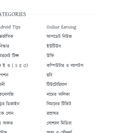
ATEGORIES
droid Tips
Online Earning
তর্জাতিক
আপডেট নিউজ
িস্কার
ইউটিউব
টারনেট টিপ্স
উক্তি
 ই ও ( S E O)
কম্পিউটার ও ল্যাপটপ
যাপশন
ছবি
বনী
টিউটোরিয়াল
কনোলজি
নামের তালিকা
ড়ির ডিজাইন
বিমানের টিকিট
যাংক লোন
রান্নাঘর
ম অফার
সোশ্যাল মিডিয়া