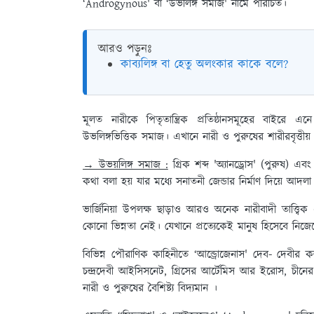
‘Androgynous' বা ‘উভলিঙ্গ সমাজ' নামে পরিচিত।
আরও পড়ুনঃ
কাব্যলিঙ্গ বা হেতু অলংকার কাকে বলে?
মূলত নারীকে পিতৃতান্ত্রিক প্রতিষ্ঠানসমূহের বাইরে এ
উভলিঙ্গভিত্তিক সমাজ। এখানে নারী ও পুরুষের শারীরবৃত্তীয় 
→ উভয়লিঙ্গ সমাজ :
গ্রিক শব্দ 'অ্যানড্রোস' (পুরুষ) এব
কথা বলা হয় যার মধ্যে সনাতনী জেন্ডার নির্মাণ দিয়ে আদল
ভার্জিনিয়া উপলক্ষ ছাড়াও আরও অনেক নারীবাদী তাত্ত্বি
কোনো ভিন্নতা নেই। যেখানে প্রত্যেকেই মানুষ হিসেবে নিজ
বিভিন্ন পৌরাণিক কাহিনীতে ‘আন্ড্রোজেনাস' দেব- দেবীর কল
চন্দ্রদেবী আইসিসনেট, গ্রিসের আর্টেমিস আর ইরোস, চী
নারী ও পুরুষের বৈশিষ্ট্য বিদ্যমান ।