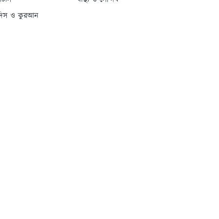
্যাটাস
স্বাস্থ্য ও সৌন্দর্য
দিস ও কুরআন