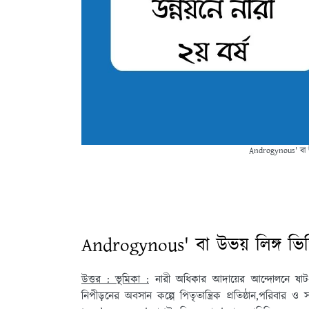
Androgynous' বা উভ
Androgynous' বা উভয় লিঙ্গ ভি
উত্তর : ভূমিকা :
নারী অধিকার আদায়ের আন্দোলনে ষাট-
নিপীড়নের অবসান কল্পে পিতৃতান্ত্রিক প্রতিষ্ঠান,পরিবার