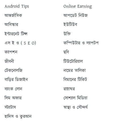
Android Tips
Online Earning
আন্তর্জাতিক
আপডেট নিউজ
আবিস্কার
ইউটিউব
ইন্টারনেট টিপ্স
উক্তি
এস ই ও ( S E O)
কম্পিউটার ও ল্যাপটপ
ক্যাপশন
ছবি
জীবনী
টিউটোরিয়াল
টেকনোলজি
নামের তালিকা
বাড়ির ডিজাইন
বিমানের টিকিট
ব্যাংক লোন
রান্নাঘর
সিম অফার
সোশ্যাল মিডিয়া
স্ট্যাটাস
স্বাস্থ্য ও সৌন্দর্য
হাদিস ও কুরআন