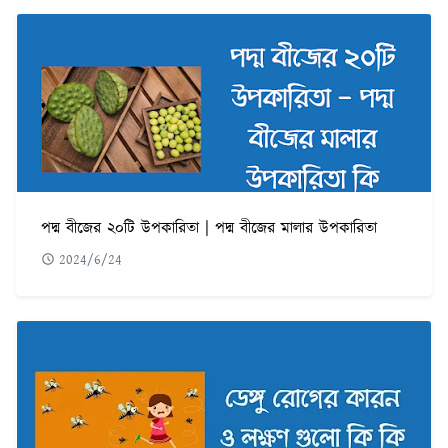
পদ্ম বীজের ২০টি উপকারিতা | পদ্ম বীজের মালার উপকারিতা
2024/6/24