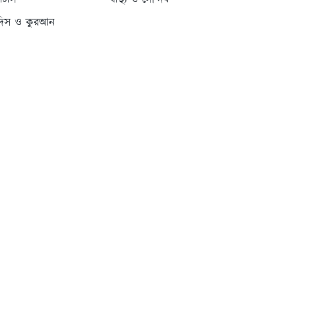
্যাটাস
স্বাস্থ্য ও সৌন্দর্য
দিস ও কুরআন