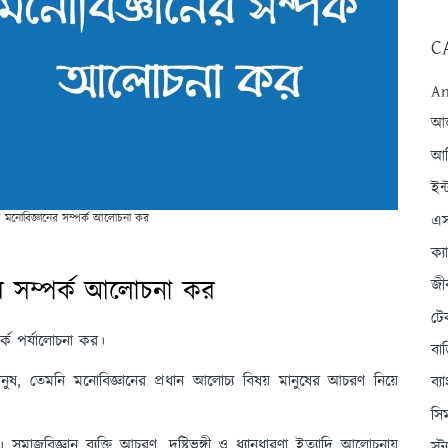
C
An
আন্
আব
ইন্
এস
ে মনোবিজ্ঞানের সম্পর্ক আলোচনা কর
ক্
ের সম্পর্ক আলোচনা কর
জী
টে
্ক পর্যালোচনা কর।
বা
ানুষ, তেমনি মনোবিজ্ঞানের প্রধান আলোচ্য বিষয় মানুষের আচরণ নিয়ে
ব্
সি
। সমাজবিজ্ঞান ব্যক্তি আচরণ, দৃষ্টিভঙ্গী ও ধ্যানধারণা ইত্যাদি আলোচনায়