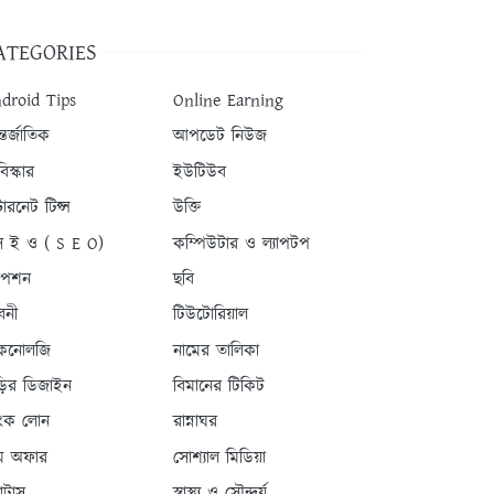
ATEGORIES
droid Tips
Online Earning
তর্জাতিক
আপডেট নিউজ
িস্কার
ইউটিউব
টারনেট টিপ্স
উক্তি
 ই ও ( S E O)
কম্পিউটার ও ল্যাপটপ
যাপশন
ছবি
বনী
টিউটোরিয়াল
কনোলজি
নামের তালিকা
ড়ির ডিজাইন
বিমানের টিকিট
যাংক লোন
রান্নাঘর
ম অফার
সোশ্যাল মিডিয়া