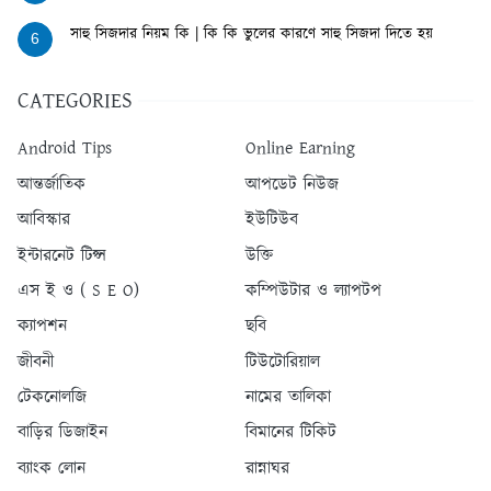
সাহু সিজদার নিয়ম কি | কি কি ভুলের কারণে সাহু সিজদা দিতে হয়
6
CATEGORIES
Android Tips
Online Earning
আন্তর্জাতিক
আপডেট নিউজ
আবিস্কার
ইউটিউব
ইন্টারনেট টিপ্স
উক্তি
এস ই ও ( S E O)
কম্পিউটার ও ল্যাপটপ
ক্যাপশন
ছবি
জীবনী
টিউটোরিয়াল
টেকনোলজি
নামের তালিকা
বাড়ির ডিজাইন
বিমানের টিকিট
ব্যাংক লোন
রান্নাঘর