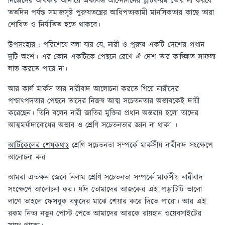
নিজেদের অধিকার আদায়ে ঐক্যবদ্ধ আন্দোলনের প্লাটফরম তৈরি না করবে
ততদিন পর্যন্ত সমাজসৃষ্ট পুরুষতন্ত্রের আধিপত্যকামী মানসিকতার কাছে তারা
শোষিত ও নির্যাতিত হতে থাকবে।
উপসংহার :
পরিশেষে বলা যায় যে, নারী ও পুরুষ একটি দেশের প্রধান
দুটি অংশ। এর কোন একটিকে পেছনে রেখে ঐ দেশ তার কাঙ্ক্ষিত সাফল্য
লাভ করতে পারে না।
আর কার্ল মার্কস তার নারীবাদ আলোচনা করতে গিয়ে নারীদের
পশ্চাৎপদতার পেছনে তাদের নিজস্ব আত্ম সচেতনতার অভাবকেই দায়ী
করেছেন। তিনি বলেন নারী জাতির মুক্তির প্রধান অন্তরায় হলো তাদের
আত্মমর্যাদাবোধের অভাব ও শ্রেণি সচেতনতার জ্ঞান না থাকা ।
আর্টিকেলের শেষকথাঃ
শ্রেণি সচেতনতা সম্পর্কে মার্কসীয় নারীবাদ সংক্ষেপে
আলোচনা কর
আমরা এতক্ষন জেনে নিলাম শ্রেণি সচেতনতা সম্পর্কে মার্কসীয় নারীবাদ
সংক্ষেপে আলোচনা কর। যদি তোমাদের আজকের এই পড়াটিটি ভালো
লাগে তাহলে ফেসবুক বন্ধুদের মাঝে শেয়ার করে দিতে পারো। আর এই
রকম নিত্য নতুন পোস্ট পেতে আমাদের আরকে রায়হান ওয়েবসাইটের