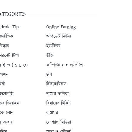
ATEGORIES
droid Tips
Online Earning
তর্জাতিক
আপডেট নিউজ
িস্কার
ইউটিউব
টারনেট টিপ্স
উক্তি
 ই ও ( S E O)
কম্পিউটার ও ল্যাপটপ
যাপশন
ছবি
বনী
টিউটোরিয়াল
কনোলজি
নামের তালিকা
ড়ির ডিজাইন
বিমানের টিকিট
যাংক লোন
রান্নাঘর
ম অফার
সোশ্যাল মিডিয়া