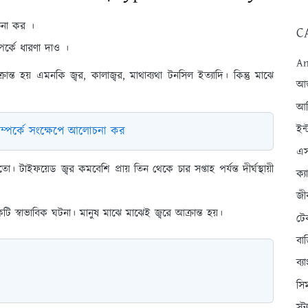
চনা কর ।
C
র্কে ধারণা দাও ।
An
ান্ত হয় এমনকি জ্বর, কালাজ্বর, মাথাব্যথা টনসিল ইত্যাদি। কিন্তু মাঝে
আন্
আব
ইন্
সম্পর্কে সংক্ষেপে আলোচনা কর
এস
টাইফয়েড জ্বর কমবেশি প্রায় তিন থেকে চার সপ্তাহ পর্যন্ত দীর্ঘস্থায়ী
ক্
জী
কটি স্বাভাবিক ঘটনা। মানুষ মাঝে মাঝেই জ্বরে আক্রান্ত হয়।
টে
বা
ব্
সি