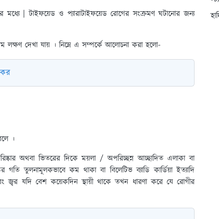
স্ট
ের মধ্যে | টাইফয়েড ও প্যারাটাইফয়েড রোগের সংক্রমণ ঘটানোর জন্য
হা
 লক্ষণ দেখা যায় । নিম্নে এ সম্পর্কে আলোচনা করা হলো-
া কর
।
র বলে ।
 পরিষ্কার অথবা ভিতরের দিকে ময়লা / অপরিচ্ছন্ন আচ্ছাদিত এলাকা বা
নাড়ির গতি তুলনামূলকভাবে কম থাকা বা বিলেটিভ ব্যাডি কার্ডিয়া ইত্যাদি
ে এবং জ্বর যদি বেশ কয়েকদিন স্থায়ী থাকে তখন ধারণা করে যে রোগীর