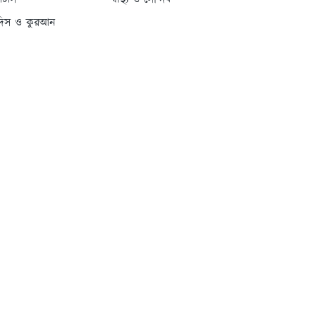
্যাটাস
স্বাস্থ্য ও সৌন্দর্য
দিস ও কুরআন