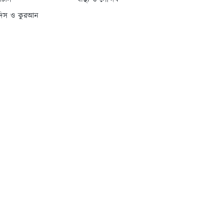
্যাটাস
স্বাস্থ্য ও সৌন্দর্য
দিস ও কুরআন