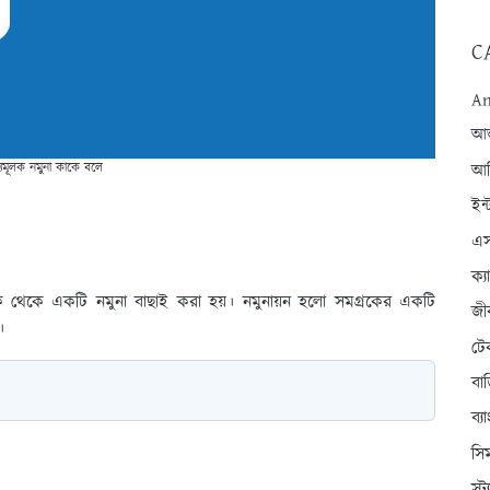
C
An
আন্
শ্যমূলক নমুনা কাকে বলে
আব
ইন্
এস
ক্
রক থেকে একটি নমুনা বাছাই করা হয়। নমুনায়ন হলো সমগ্রকের একটি
জী
ে।
টে
বা
ব্
সি