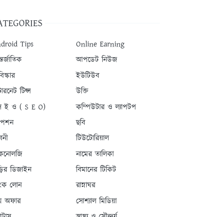
ATEGORIES
droid Tips
Online Earning
তর্জাতিক
আপডেট নিউজ
িস্কার
ইউটিউব
টারনেট টিপ্স
উক্তি
 ই ও ( S E O)
কম্পিউটার ও ল্যাপটপ
যাপশন
ছবি
বনী
টিউটোরিয়াল
কনোলজি
নামের তালিকা
ড়ির ডিজাইন
বিমানের টিকিট
যাংক লোন
রান্নাঘর
ম অফার
সোশ্যাল মিডিয়া