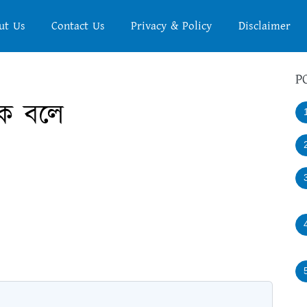
ut Us
Contact Us
Privacy & Policy
Disclaimer
P
কে বলে