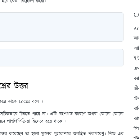
ুপ্ত হয়ে যেত- বিশ্লেষণ করো।
C
An
আন্
আব
ইন্
এস
ক্
রশ্নের উত্তর
জী
টে
ান করে তাকে Locus বলে ।
বা
ং সঠিকভাবে চিনতে পারে না। এটি বংশগত কারণে অথবা কোনো কোনো
ব্
ার্শ্বপ্রতিক্রিয়া হিসেবে হয়ে থাকে ।
সি
ানান্তর করেছেন তা হলো ফুলের পুংকেশরে অবস্থিত পরাগরেণু। নিচে এর