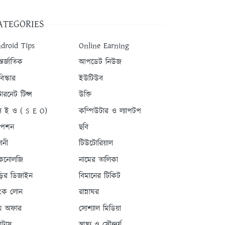
ATEGORIES
droid Tips
Online Earning
তর্জাতিক
আপডেট নিউজ
িস্কার
ইউটিউব
টারনেট টিপ্স
উক্তি
 ই ও ( S E O)
কম্পিউটার ও ল্যাপটপ
যাপশন
ছবি
বনী
টিউটোরিয়াল
কনোলজি
নামের তালিকা
ড়ির ডিজাইন
বিমানের টিকিট
যাংক লোন
রান্নাঘর
ম অফার
সোশ্যাল মিডিয়া