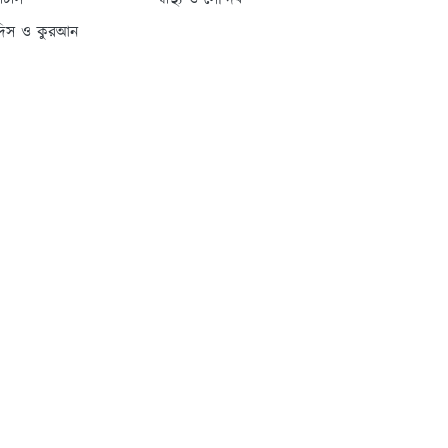
্যাটাস
স্বাস্থ্য ও সৌন্দর্য
দিস ও কুরআন