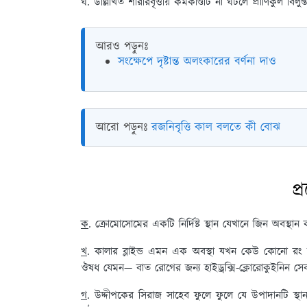
ঘ. উল্লিখিত শারীরবৃত্তীয় কর্মকাণ্ডটি না ঘটলে প্রাণিকুল বিল
আরও পড়ুনঃ
সংক্ষেপে দৃষ্টান্ত অলংকারের বর্ণনা দাও
আরো পড়ুনঃ
রজনিবৃত্তি কাল বলতে কী বোঝ
প্
ক
. ক্রোমোসোমের একটি নির্দিষ্ট স্থান যেখানে জিন অবস্থ
খ
. কালার ব্লাইন্ড এমন এক অবস্থা যখন কেউ কোনো র
ঔষধ যেমন— বাত রোগের জন্য হাইড্রক্সি-ক্লোরোকুইনিন সেবনে প
গ
. উদ্দীপকের সিরাজ সাহেব ফুলে ফুলে যে উপাদানটি স্থ