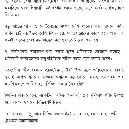
খ
. রাতের বেলা সালোকসংশ্লেষণ বন্ধ থাকায় অক্সিজেন উৎপন্ন হয় না।
অন্যদিকে শ্বসন দিবারাত্রি ২৪ ঘণ্টাই চলতে থাকে, যাতে কার্বন ডাইঅক্সাইড
নির্গত হয়।
বড় গাছের পাতা ও লেন্টিসেলের সংখ্যা বেশি থাকে। ফলে শ্বসনে নির্গত
কার্বন ডাইঅক্সাইডও বেশি নির্গত হয়, যা শ্বাসরোধের কারণ হতে পারে। এ
জন্যই রাতের বেলা বড় গাছের নিচে ঘুমাতে নিষেধ করা হয় ।
গ
. উদ্দীপকের সমীকরণ দ্বারা সবাত শ্বসন প্রক্রিয়াকে বোঝানো হয়েছে ।
প্রক্রিয়াটি অক্সিজেনের অনুপস্থিতিতে ঘটলে তাকে বলে অবাত শ্বসন।
নিম্নশ্রেণির জীব যেমন- ব্যাকটেরিয়া, ইস্ট ইত্যাদিতে অক্সিজেনের সাহায্য
ছাড়াই অবাত শ্বসনের মাধ্যমে শ্বসনিক বস্তু কোনো মধ্যস্থ এনজাইম দ্বারা
আংশিকরূপে জারিত হয়ে বিভিন্ন প্রকার জৈব যৌগ
ইথাইল অ্যালকোহল, ল্যাকটিক এসিড ইত্যাদি), CO পরিমাণ শক্তি উৎপন্ন
হয়। অবাত শ্বসনের বিক্রিয়াটি নিম্নপ
C6H12O6 (গ্লুকোজ বিভিন্ন এনজাইম)→ 2C2H, OH+2C0,+ শক্তি
(ইথাইল অ্যালকোহল)