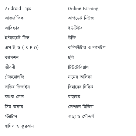
Android Tips
Online Earning
আন্তর্জাতিক
আপডেট নিউজ
আবিস্কার
ইউটিউব
ইন্টারনেট টিপ্স
উক্তি
এস ই ও ( S E O)
কম্পিউটার ও ল্যাপটপ
ক্যাপশন
ছবি
জীবনী
টিউটোরিয়াল
টেকনোলজি
নামের তালিকা
বাড়ির ডিজাইন
বিমানের টিকিট
ব্যাংক লোন
রান্নাঘর
সিম অফার
সোশ্যাল মিডিয়া
স্ট্যাটাস
স্বাস্থ্য ও সৌন্দর্য
হাদিস ও কুরআন