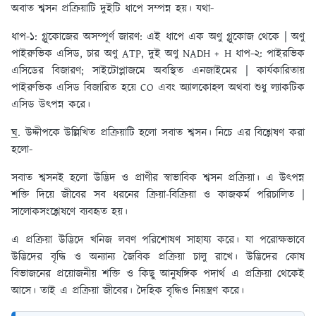
অবাত শ্বসন প্রক্রিয়াটি দুইটি ধাপে সম্পন্ন হয়। যথা-
ধাপ-১: গ্লুকোজের অসম্পূর্ণ জারণ: এই ধাপে এক অণু গ্লুকোজ থেকে | অণু
পাইরুভিক এসিড, চার অণু ATP, দুই অণু NADH + H ধাপ-২: পাইরভিক
এসিডের বিজারণ; সাইটোপ্লাজমে অবস্থিত এনজাইমের | কার্যকারিতায়
পাইরুভিক এসিড বিজারিত হয়ে CO এবং অ্যালকোহল অথবা শুধু ল্যাকটিক
এসিড উৎপন্ন করে।
ঘ
. উদ্দীপকে উল্লিখিত প্রক্রিয়াটি হলো সবাত শ্বসন। নিচে এর বিশ্লেষণ করা
হলো-
সবাত শ্বসনই হলো উদ্ভিদ ও প্রাণীর স্বাভাবিক শ্বসন প্রক্রিয়া। এ উৎপন্ন
শক্তি দিয়ে জীবের সব ধরনের ক্রিয়া-বিক্রিয়া ও কাজকর্ম পরিচালিত |
সালোকসংশ্লেষণে ব্যবহৃত হয়।
এ প্রক্রিয়া উদ্ভিদে খনিজ লবণ পরিশোষণ সাহায্য করে। যা পরোক্ষভাবে
উদ্ভিদের বৃদ্ধি ও অন্যান্য জৈবিক প্রক্রিয়া চালু রাখে। উদ্ভিদের কোষ
বিভাজনের প্রয়োজনীয় শক্তি ও কিছু আনুষঙ্গিক পদার্থ এ প্রক্রিয়া থেকেই
আসে। তাই এ প্রক্রিয়া জীবের। দৈহিক বৃদ্ধিও নিয়ন্ত্রণ করে।