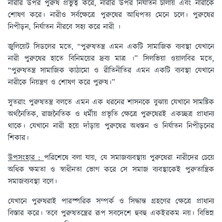
নারীর উপর পুরুষ প্রভুত্ব করে, নারীর উপর নির্যাতন চালায় এবং নারীকে
শোষণ করে। নারীও সর্বক্ষেত্রে পুরুষের আধিপত্য মেনে চলে। পুরুষের
নিপীড়ন, নির্যাতন নীরবে সহ্য করে নারী ।
জুলিয়েট সিডলের মতে, “পুরুষতন্ত্র এমন একটি সামাজিক ব্যবস্থা যেখানে
নারী পুরুষের হাতে বিনিময়ের দ্রব্য মাত্র ।” সিলভিয়া ওয়ালবির মতে,
“পুরুষতন্ত্র সামাজিক কাঠামো ও রীতিনীতির এমন একটি ব্যবস্থা যেখানে
নারীকে নিয়ন্ত্রণ ও শোষণ করে পুরুষ।”
সুতরাং পুরুষতন্ত্র বলতে এমন এক ধরনের শাসনকে বুঝায় যেখানে সামষ্টিক
অর্থনৈতিক, রাজনৈতিক ও ধর্মীয় প্রভৃতি ক্ষেত্রে পুরুষেরই একচ্ছত্র প্রাধান্য
থাকে। যেখানে নারী হয়ে দাঁড়ায় পুরুষের অধস্তন ও নির্যাতন নিপীড়নের
শিকার।
উপসংহার :
পরিশেষে বলা যায়, যে সমাজব্যবস্থায় পুরুষেরা নারীদের চেয়ে
অধিক ক্ষমতা ও স্বাধীনতা ভোগ করে সে সমাজ ব্যবস্থাকেই পুরুতান্ত্রিক
সমাজব্যবস্থা বলে।
যেখানে পুরুষরাই পারস্পরিক সম্পর্ক ও সিদ্ধান্ত গ্রহণের ক্ষেত্রে প্রাধান্য
বিস্তার করে। তবে পুরুষতন্ত্রের রূপ সবদেশে হুবহু একইরকম নয়। বিভিন্ন