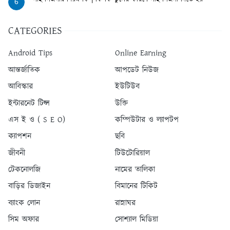
6
CATEGORIES
Android Tips
Online Earning
আন্তর্জাতিক
আপডেট নিউজ
আবিস্কার
ইউটিউব
ইন্টারনেট টিপ্স
উক্তি
এস ই ও ( S E O)
কম্পিউটার ও ল্যাপটপ
ক্যাপশন
ছবি
জীবনী
টিউটোরিয়াল
টেকনোলজি
নামের তালিকা
বাড়ির ডিজাইন
বিমানের টিকিট
ব্যাংক লোন
রান্নাঘর
সিম অফার
সোশ্যাল মিডিয়া