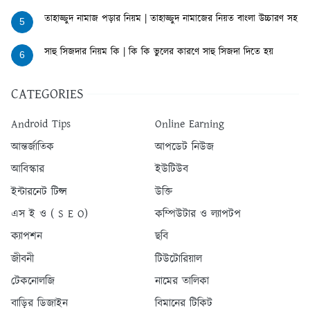
তাহাজ্জুদ নামাজ পড়ার নিয়ম | তাহাজ্জুদ নামাজের নিয়ত বাংলা উচ্চারণ সহ
5
সাহু সিজদার নিয়ম কি | কি কি ভুলের কারণে সাহু সিজদা দিতে হয়
6
CATEGORIES
Android Tips
Online Earning
আন্তর্জাতিক
আপডেট নিউজ
আবিস্কার
ইউটিউব
ইন্টারনেট টিপ্স
উক্তি
এস ই ও ( S E O)
কম্পিউটার ও ল্যাপটপ
ক্যাপশন
ছবি
জীবনী
টিউটোরিয়াল
টেকনোলজি
নামের তালিকা
বাড়ির ডিজাইন
বিমানের টিকিট