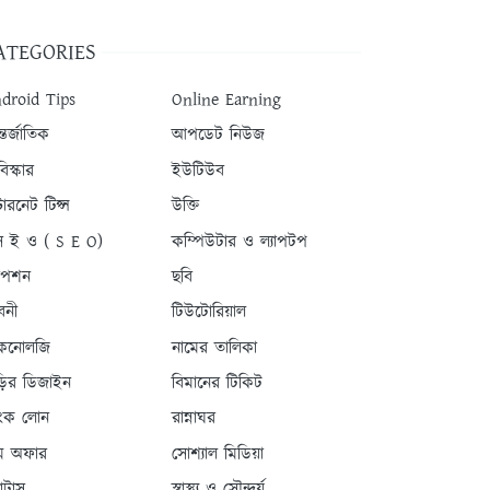
ATEGORIES
droid Tips
Online Earning
তর্জাতিক
আপডেট নিউজ
িস্কার
ইউটিউব
টারনেট টিপ্স
উক্তি
 ই ও ( S E O)
কম্পিউটার ও ল্যাপটপ
যাপশন
ছবি
বনী
টিউটোরিয়াল
কনোলজি
নামের তালিকা
ড়ির ডিজাইন
বিমানের টিকিট
যাংক লোন
রান্নাঘর
ম অফার
সোশ্যাল মিডিয়া