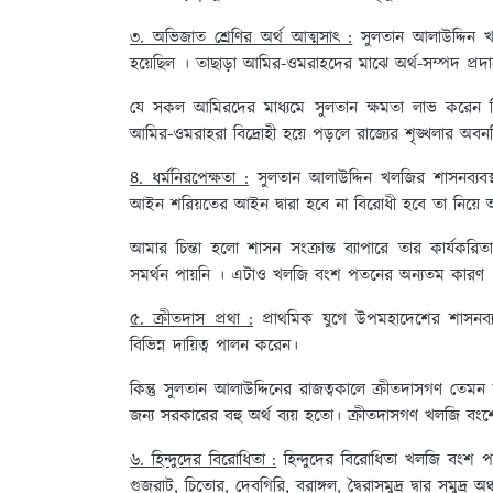
৩. অভিজাত শ্রেণির অর্থ আত্মসাৎ :
সুলতান আলাউদ্দিন খলজ
হয়েছিল । তাছাড়া আমির-ওমরাহদের মাঝে অর্থ-সম্পদ প্র
যে সকল আমিরদের মাধ্যমে সুলতান ক্ষমতা লাভ করেন স
আমির-ওমরাহরা বিদ্রোহী হয়ে পড়লে রাজ্যের শৃঙ্খলার অবন
৪. ধর্মনিরপেক্ষতা :
সুলতান আলাউদ্দিন খলজির শাসনব্যবস্থ
আইন শরিয়তের আইন দ্বারা হবে না বিরোধী হবে তা নিয়ে
আমার চিন্তা হলো শাসন সংক্রান্ত ব্যাপারে তার কার্যকর
সমর্থন পায়নি । এটাও খলজি বংশ পতনের অন্যতম কারণ 
৫. ক্রীতদাস প্রথা :
প্রাথমিক যুগে উপমহাদেশের শাসনব্যব
বিভিন্ন দায়িত্ব পালন করেন।
কিন্তু সুলতান আলাউদ্দিনের রাজত্বকালে ক্রীতদাসগণ তেমন 
জন্য সরকারের বহু অর্থ ব্যয় হতো। ক্রীতদাসগণ খলজি বংশে
৬. হিন্দুদের বিরোধিতা :
হিন্দুদের বিরোধিতা খলজি বংশ পত
গুজরাট, চিতোর, দেবগিরি, বরাঙ্গল, দ্বৈরাসমুদ্র দ্বার সমু