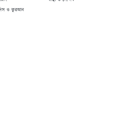
্যাটাস
স্বাস্থ্য ও সৌন্দর্য
দিস ও কুরআন