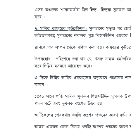
এসব অঞ্চলের শাসনকর্তারা ছিল হিন্দু। হিন্দুরা সুলতান আল
করে ।
৭. মালিক কাফুরের কূটকৌশল :
সুলতানের মৃত্যুর পর জ্যেষ
অভিভাবকত্বে সুলতানের নাবালক পুত্র শিহাবউদ্দিন ওমরকে 
রানিকে তার সম্পদ থেকে বঞ্চিত করা হয়। কাফুরের কূটচক্
উপসংহার :
পরিশেষে বলা যায় যে, খসরু নামক ধর্মান্তরি
করে দিল্লির মসনদে আরোহণ করে।
এ দিকে দিল্লির আমির ওমরাহদের অনুরোধে পাঞ্জাবের শাসনক
করেন ।
১৩২০ সালে গাজি মালিক সুলতান গিয়াসউদ্দিন তুঘলক উ
পতন ঘটে এবং তুঘলক বংশের উদ্ভব হয় ।
আর্টিকেলের শেষকথাঃ
খলজি বংশের পতনের কারণ বর্ণনা 
আমরা এতক্ষন জেনে নিলাম খলজি বংশের পতনের কারণ ব