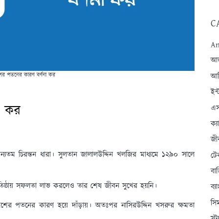
C
An
আন্
ের পতনের কারণ বর্ণনা কর
আব
ইন্
া কর
এস
ক্
জী
যতম চিরন্তন ধারা। সুলতান জালালউদ্দিন খলজির মাধ্যমে ১২৯০ সালে
টে
বা
রতিষ্ঠায় সফলতা লাভ করলেও তার শেষ জীবন সুখের হয়নি।
ব্
সি
বংশের পতনের কারণ হয়ে দাঁড়ায়। অতঃপর নাসিরউদ্দিন খসরুর ক্ষমতা