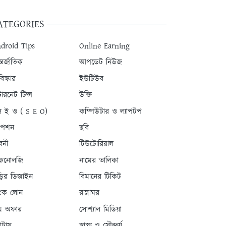
ATEGORIES
droid Tips
Online Earning
তর্জাতিক
আপডেট নিউজ
িস্কার
ইউটিউব
টারনেট টিপ্স
উক্তি
 ই ও ( S E O)
কম্পিউটার ও ল্যাপটপ
যাপশন
ছবি
বনী
টিউটোরিয়াল
কনোলজি
নামের তালিকা
ড়ির ডিজাইন
বিমানের টিকিট
যাংক লোন
রান্নাঘর
ম অফার
সোশ্যাল মিডিয়া