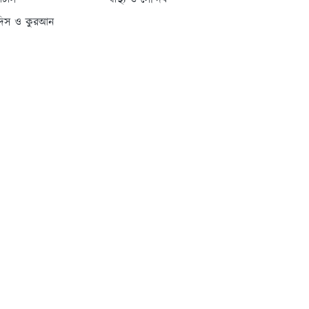
্যাটাস
স্বাস্থ্য ও সৌন্দর্য
দিস ও কুরআন