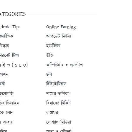
ATEGORIES
droid Tips
Online Earning
তর্জাতিক
আপডেট নিউজ
িস্কার
ইউটিউব
টারনেট টিপ্স
উক্তি
 ই ও ( S E O)
কম্পিউটার ও ল্যাপটপ
যাপশন
ছবি
বনী
টিউটোরিয়াল
কনোলজি
নামের তালিকা
ড়ির ডিজাইন
বিমানের টিকিট
যাংক লোন
রান্নাঘর
ম অফার
সোশ্যাল মিডিয়া