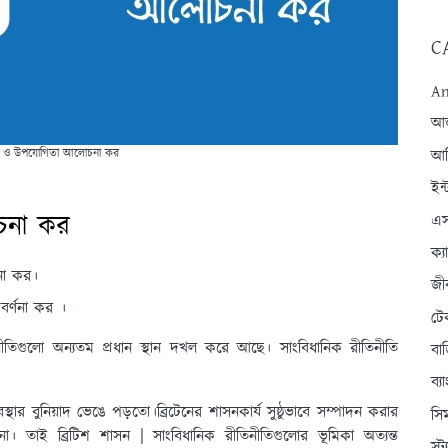
C
An
আন্
ুত্ব ও উপযোগিতা আলোচনা কর
আব
ইন্
োচনা কর
এস
ক্
না কর।
জী
বর্ণনা কর ।
টে
তিনীতিগুলো অন্যতম প্রধান স্থান দখল করে আছে। সাংবিধানিক রীতিনীতি
বা
ব্
্থার বুনিয়াদ ভেঙে পড়তো।ব্রিটেনের শাসনকার্য সুষ্ঠুভাবে সম্পাদন করার
সি
। তাই ব্রিটিশ শাসন | সাংবিধানিক রীতিনীতিগুলোর ভূমিকা অত্যন্ত