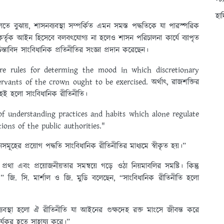
স্ট
হা
ে বুঝায়, শাসনব্যবস্থা সম্পর্কিত এমন সমস্ত পদ্ধতিকে যা পারস্পরিক
কর্তৃক আইন হিসেবে বলবৎযোগ্য না হলেও শাসন পরিচালনা কার্যে ব্যাপৃত
 চিন্তাবিদ সাংবিধানিক প্রতিনীতির সংজ্ঞা প্রদান করেছেন।
are rules for determing the mood in which discretionary
rvants of the crown ought to be exercised. অর্থাৎ, রাজশক্তির
সমূহই হলো সাংবিধানিক রীতিনীতি।
f understanding practices and habits which alone regulate
ions of the public authorities."
ের প্রয়োগ পদ্ধতি সাংবিধানিক রীতিনীতির মাধ্যমে স্বীকৃত হয়।”
া এবং প্রয়োজনীয়তার সমন্বয়ে গড়ে ওঠা নিয়মাবলির সমষ্টি। কিন্তু
।” জি. সি. মার্শাল ও জি. মুডি বলেছেন, “সাংবিধানিক রীতিনীতি হলো
্যবস্থা হলো ঐ রীতিনীতি যা আইনের গুক্ষদেহ রক্ত মাংসে জীবন্ত করে
্যকর হতে সাহায্য করে।”