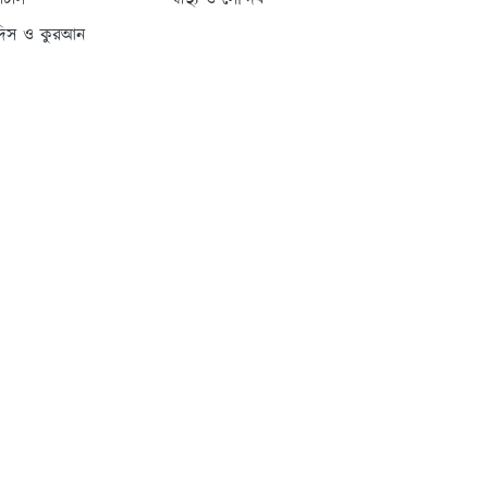
্যাটাস
স্বাস্থ্য ও সৌন্দর্য
দিস ও কুরআন