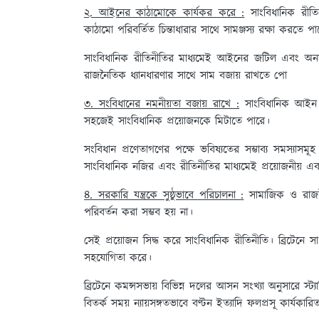
২. আইনের কাঠামোকে কার্যকর করে :
সাংবিধানিক রীত
কাঠামো পরিবর্তিত চিন্তাধারার সাথে সামঞ্জস্য রক্ষা করতে পা
সাংবিধানিক রীতিনীতির মাধ্যমেই আইনের জটিল এবং অনড়
রাজনৈতিক ধ্যানধারণার সাথে সাম বজায় রাখতে পাে
৩. সংবিধানের নমনীয়তা বজায় রাখে :
সাংবিধানিক আইন অ
সহজেই সাংবিধানিক প্রয়োজনকে মিটাতে পারে।
সংবিধান প্রণেতাগণের পক্ষে ভবিষ্যতের সম্ভাব্য সমস্যাসম
সাংবিধানিক নজির এবং রীতিনীতির মাধ্যমেই প্রয়োজনীয় এবং 
৪. সরকারি যন্ত্রকে সুষ্ঠুভাবে পরিচালনা :
সামাজিক ও রাজনৈ
পরিবর্তন করা সম্ভব হয় না।
সেই প্রয়োজন সিদ্ধ করে সাংবিধানিক রীতিনীতি। ব্রিটেনে 
সহযোগিতা করে।
ব্রিটেনে কমন্সসভায় বিভিন্ন দলের আসন সংখ্যা অনুসারে স্
বিতর্ক সময় ন্যায়সঙ্গতভাবে বণ্টন ইত্যাদি ফলপ্রসূ কার্যকার