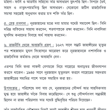
মহিলা। ফার্সি ও আরবীয় সাহিত্যে তাঁর অসাধারণ ব্যুৎপত্তি ছিল। বিপদে ধৈর্য,
সাহস ও প্রত্যুৎপন্নমতিত্ত্ব ছিল অসাধারণ। যেকোনো জটিল রাজনৈতিক
সমস্যা সহজেই অনুধাবন করার মত শক্তি তাঁর ছিল।
৫. স্নেহ প্রবণতা :
নূরজাহানের মধ্যে দয়া মায়ার যথেষ্ট সমাবেশ ছিল। তিনি
দরিদ্র ব্যক্তিদের সাহায্য করতেন, শরণাপন্নকে রক্ষা করতেন। তিনি নাবালিকা
মুসলিম কন্যাদের বিবাহে অর্থ সাহায্য করতেন।
৬. রাজনীতি থেকে অব্যাহতি গ্রহণ :
১৬২৭ সালে সম্রাট জাহাঙ্গীরের মৃত্যুর
পর শাহজাহান মুঘল সিংহাসনে আরোহণ করে নূরজাহানকে প্রশাসনিক ও
রাজনৈতিক কর্মকাণ্ড থেকে অব্যাহতি দেন।
এরপর তিনি কন্যা লাভলী বেগমকে নিয়ে লাহোরে অনাড়ম্বর জীবনযাপন
করতে থাকেন। ১৯৪৫ সালে নূরজাহান মৃত্যুবরণ করলে লাহোরের সহদরায়
জাহাঙ্গীরের সমাধির পাশে তাকে সমাহিত করা হয়।
উপসংহার :
পরিশেষে বলা যায় যে, নূরজাহানের সৌন্দর্য আর সাহসিকতায়
মুগ্ধ হয়ে জাহাঙ্গীর তাঁকে বিবাহ করেছিলেন। সে শুধু সৌন্দর্যপ্রবণ সম্রাজ্ঞীই
ছিলেন না রাজ্য পরিচালায় তার যথেষ্ট বুদ্ধিবৃত্তির পরিচয় দিয়েছেন।