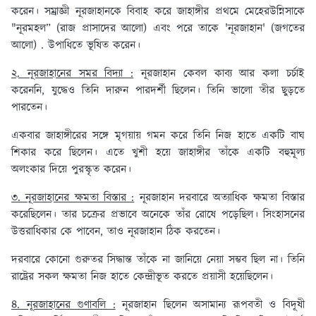
করেন। সম্রাজ্ঞী নূরজাহানকে বিবাহ করে জাহাঙ্গীর প্রথমে মেহেরউন্নিসাকে
"নূরমহল” (রাজ প্রাসাদের আলো) এবং পরে তাকে 'নূরজাহান' (জগতের
আলো) . উপাধিতে ভূষিত করেন।
২. নূরজাহানের সমর বিদ্যা :
নূরজাহান কেবল কাব্য আর কলা চর্চাই
করেননি, যুদ্ধেও তিনি দারুন পারদর্শী ছিলেন। তিনি ভালো তীর ছুড়তে
পারতেন।
একবার জাহাঙ্গীরের সঙ্গে মৃগয়ায় গমন করে তিনি নিজ হাতে একটি বাঘ
শিকার করে ছিলেন। এতে খুশী হয়ে জাহাঙ্গীর তাঁকে একটি বহুমূল্য
অলংকার দিয়ে পুরস্কৃত করেন।
৩. নূরজাহানের ক্ষমতা বিস্তার :
নূরজাহান দরবারে অত্যাধিক ক্ষমতা বিস্তার
করেছিলেন। তার চক্রের প্রভাবে অনেকে তাঁর রোষে পড়েছিল। সিংহাসনের
উত্তরাধিকার কে পাবেন, তাও নূরজাহান ঠিক করতেন।
দরবারে কোনো গুরুতর সিদ্ধান্ত তাঁকে না জানিয়ে নেয়া সম্ভব ছিল না। তিনি
রাষ্ট্রের সকল ক্ষমতা নিজ হাতে কেন্দ্রীভূত করতে প্রয়াসী হয়েছিলেন।
৪. নূরজাহানের গুণাবলি :
নূরজাহান ছিলেন অসামান্য রূপবতী ও বিদূষী