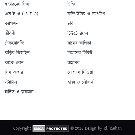
ইন্টারনেট টিপ্স
উক্তি
এস ই ও ( S E O)
কম্পিউটার ও ল্যাপটপ
ক্যাপশন
ছবি
জীবনী
টিউটোরিয়াল
টেকনোলজি
নামের তালিকা
বাড়ির ডিজাইন
বিমানের টিকিট
ব্যাংক লোন
রান্নাঘর
সিম অফার
সোশ্যাল মিডিয়া
স্ট্যাটাস
স্বাস্থ্য ও সৌন্দর্য
হাদিস ও কুরআন
Copyright
© 2026 Design by Rk Raihan