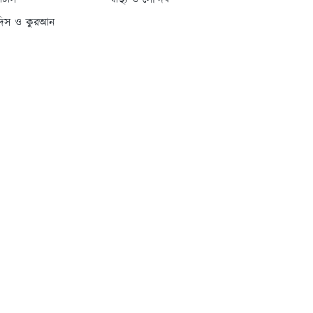
্যাটাস
স্বাস্থ্য ও সৌন্দর্য
দিস ও কুরআন