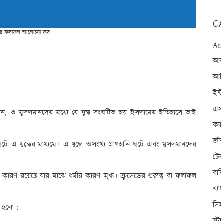
C
ডের ফলাফল আলোচনা কর
An
আন্
আব
ইন্
এস
স্টান, ও মুসলমানদের মধ্যে যে যুদ্ধ সংঘটিত হয় ইসলামের ইতিহাসে তাই
ক্
জী
 ঘটে এ যুদ্ধের মাধ্যমে। এ যুদ্ধে অসংখ্য প্রাণহানি ঘটে এবং মুসলমানদের
টে
বা
কারণ রয়েছে যার মাঝে ধর্মীয় কারণ মুখ্য। ক্রুসেডের গুরুত্ব বা ফলাফল
ব্
সি
 হলো :