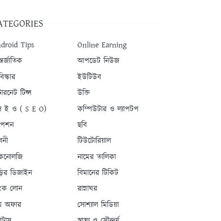
ATEGORIES
droid Tips
Online Earning
তর্জাতিক
আপডেট নিউজ
িস্কার
ইউটিউব
টারনেট টিপ্স
উক্তি
 ই ও ( S E O)
কম্পিউটার ও ল্যাপটপ
যাপশন
ছবি
বনী
টিউটোরিয়াল
কনোলজি
নামের তালিকা
ড়ির ডিজাইন
বিমানের টিকিট
যাংক লোন
রান্নাঘর
ম অফার
সোশ্যাল মিডিয়া