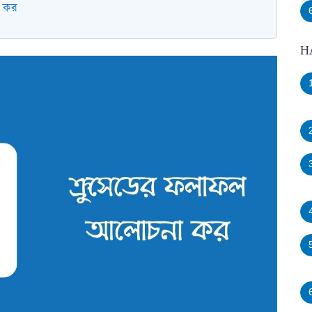
ন কর
H