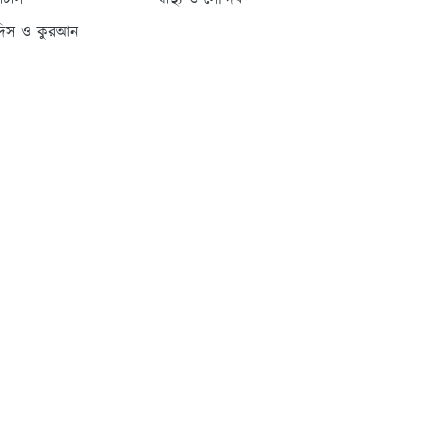
্যাটাস
স্বাস্থ্য ও সৌন্দর্য
দিস ও কুরআন