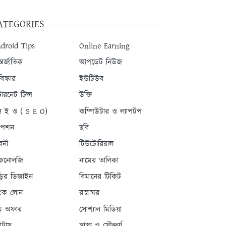
ATEGORIES
droid Tips
Online Earning
তর্জাতিক
আপডেট নিউজ
িস্কার
ইউটিউব
টারনেট টিপ্স
উক্তি
 ই ও ( S E O)
কম্পিউটার ও ল্যাপটপ
যাপশন
ছবি
বনী
টিউটোরিয়াল
কনোলজি
নামের তালিকা
ড়ির ডিজাইন
বিমানের টিকিট
যাংক লোন
রান্নাঘর
ম অফার
সোশ্যাল মিডিয়া