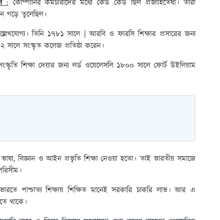
न :
কোম্পানির কর্মচারীদের মধ্যে কেউ কেউ ছিল প্রজাহিতৈষী। তারা
ষ্ঠান গড়ে তুলেছিল।
ল্লেখযোগ্য। তিনি ১৭৮১ সালে | আরবি ও ফারসি শিক্ষার প্রসারের জন্য
৯২ সালে সংস্কৃত কলেজ প্রতিষ্ঠা করেন।
্কৃতি শিক্ষা দেয়ার জন্য লর্ড ওয়েলেসলি ১৮০০ সালে ফোর্ট উইলিয়াম
ভাষা, বিজ্ঞান ও আইন প্রভৃতি শিক্ষা নেওয়া হতো। তাই ভারতীয় সমাজে
অপরিসীম।
রতে পাশ্চাত্য শিক্ষায় শিক্ষিত মানেই সরকারি চাকরি লাভ। আর এ
়তে থাকে।