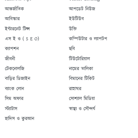
আন্তর্জাতিক
আপডেট নিউজ
আবিস্কার
ইউটিউব
ইন্টারনেট টিপ্স
উক্তি
এস ই ও ( S E O)
কম্পিউটার ও ল্যাপটপ
ক্যাপশন
ছবি
জীবনী
টিউটোরিয়াল
টেকনোলজি
নামের তালিকা
বাড়ির ডিজাইন
বিমানের টিকিট
ব্যাংক লোন
রান্নাঘর
সিম অফার
সোশ্যাল মিডিয়া
স্ট্যাটাস
স্বাস্থ্য ও সৌন্দর্য
হাদিস ও কুরআন