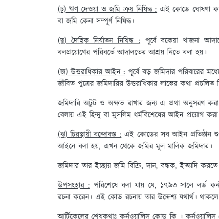
(চ) ঋণ দেওয়া ও জমি ক্রয় নিষিদ্ধ :
এই কোডে ঘোষণা করা হ
বা জমি কেনা সম্পূর্ণ নিষিদ্ধ।
(ছ) দৈহিক নির্যাতন নিষিদ্ধ :
পূর্বে বকেয়া খাজনা আদায
বলপ্রয়োগের পরিবর্তে আদালতের আশ্রয় নিতে বলা হয়।
(জ) উত্তরাধিকার আইন :
পূর্বে বড় জমিদার পরিবারের মধ্যে
জীবিত পুত্রের জমিদারির উত্তরাধিকার লাভের কথা প্রচলিত 
জমিদারি অটুট ও অক্ষত রাখার জন্য এ প্রথা অনুসরণ কর
বেলায় এই হিন্দু বা মুসলিম ধর্মবিশেষের আইন প্রয়োগ করা
(ঝ) চিরস্থায়ী বন্দোবস্ত :
এই কোডের সব আইন প্রতিষ্ঠান শুধু এ
আইনে বলা হয়, এখন থেকে জমির মূল মালিক জমিদার।
জমিদার তার ইচ্ছায় জমি বিক্রি, দান, বন্ধক, ইত্যাদি করত
উপসংহার :
পরিশেষে বলা যায় যে, ১৭৯৩ সালে লর্ড কর্নও
রচনা করেন। এই কোড রচনায় তার উদ্দেশ্য যথার্থ। থাকলে তা
আর্টিকেলের শেষকথাঃ
কর্নওয়ালিস কোড কি । কর্নওয়ালি