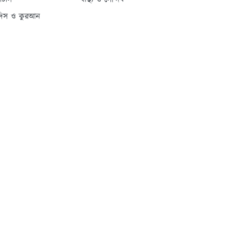
্যাটাস
স্বাস্থ্য ও সৌন্দর্য
দিস ও কুরআন