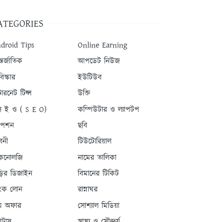
ATEGORIES
droid Tips
Online Earning
তর্জাতিক
আপডেট নিউজ
িস্কার
ইউটিউব
টারনেট টিপ্স
উক্তি
 ই ও ( S E O)
কম্পিউটার ও ল্যাপটপ
যাপশন
ছবি
বনী
টিউটোরিয়াল
কনোলজি
নামের তালিকা
ড়ির ডিজাইন
বিমানের টিকিট
যাংক লোন
রান্নাঘর
ম অফার
সোশ্যাল মিডিয়া