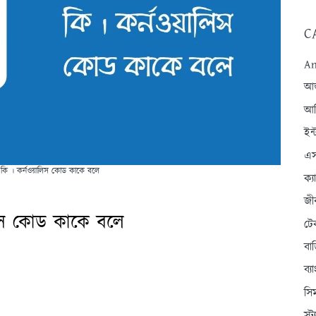
C
An
আন্
আব
ইন্
এস
 কি । কর্নওয়ালিস কোড কাকে বলে
ক্
জী
লিস কোড কাকে বলে
টে
বা
ব্
সি