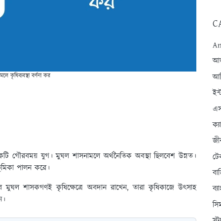
C
An
আন্
ে কৃষিব্যবস্থা বর্ণনা কর
আব
ইন্
এস
ক্
জী
ি গৌরবময় যুগ। মুঘল শাসনামলে অর্থনৈতিক অবস্থা ছিলবেশ উন্নত।
টে
ণ ভূমিকা পালন করে।
বা
ব মুঘল শাসকগণই কৃষিক্ষেত্রে অবদান রাখেন, তারা কৃষিকাজে উৎসাহ
ব্
ন।
সি