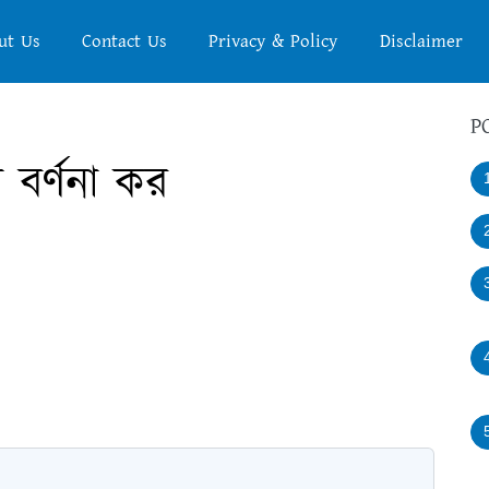
ut Us
Contact Us
Privacy & Policy
Disclaimer
P
া বর্ণনা কর