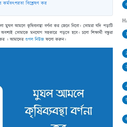
র কর্মতৎপরতা বিশ্লেষণ কর
H
হলো মুঘল আমলে কৃষিব্যবস্থা বর্ণনা কর জেনে নিবো। তোমরা যদি পড়াটি
 অবশ্যই তোমাকে মনযোগ সহকারে পড়তে হবে। চলো শিক্ষার্থী বন্ধুরা
া কর । আমাদের
গুগল নিউজ
ফলো করুন।