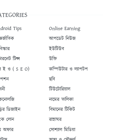
ATEGORIES
droid Tips
Online Earning
তর্জাতিক
আপডেট নিউজ
িস্কার
ইউটিউব
টারনেট টিপ্স
উক্তি
 ই ও ( S E O)
কম্পিউটার ও ল্যাপটপ
যাপশন
ছবি
বনী
টিউটোরিয়াল
কনোলজি
নামের তালিকা
ড়ির ডিজাইন
বিমানের টিকিট
যাংক লোন
রান্নাঘর
ম অফার
সোশ্যাল মিডিয়া