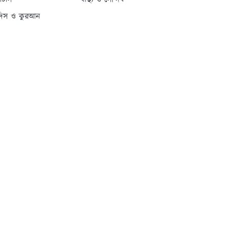
্যাটাস
স্বাস্থ্য ও সৌন্দর্য
দিস ও কুরআন