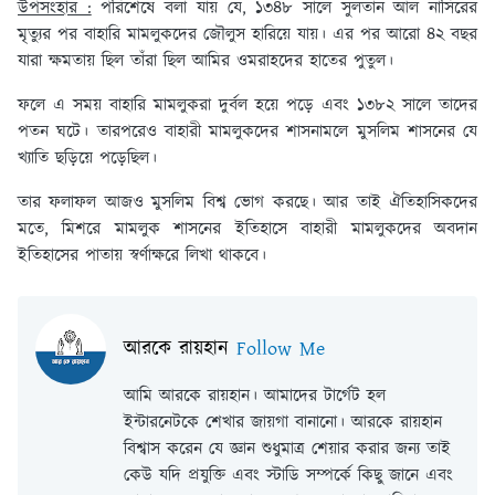
উপসংহার :
পরিশেষে বলা যায় যে, ১৩৪৮ সালে সুলতান আল নাসিরের
মৃত্যুর পর বাহারি মামলুকদের জৌলুস হারিয়ে যায়। এর পর আরো ৪২ বছর
যারা ক্ষমতায় ছিল তাঁরা ছিল আমির ওমরাহদের হাতের পুতুল।
ফলে এ সময় বাহারি মামলুকরা দুর্বল হয়ে পড়ে এবং ১৩৮২ সালে তাদের
পতন ঘটে। তারপরেও বাহারী মামলুকদের শাসনামলে মুসলিম শাসনের যে
খ্যাতি ছড়িয়ে পড়েছিল।
তার ফলাফল আজও মুসলিম বিশ্ব ভোগ করছে। আর তাই ঐতিহাসিকদের
মতে, মিশরে মামলুক শাসনের ইতিহাসে বাহারী মামলুকদের অবদান
ইতিহাসের পাতায় স্বর্ণাক্ষরে লিখা থাকবে।
আরকে রায়হান
Follow Me
আমি আরকে রায়হান। আমাদের টার্গেট হল
ইন্টারনেটকে শেখার জায়গা বানানো। আরকে রায়হান
বিশ্বাস করেন যে জ্ঞান শুধুমাত্র শেয়ার করার জন্য তাই
কেউ যদি প্রযুক্তি এবং স্টাডি সম্পর্কে কিছু জানে এবং