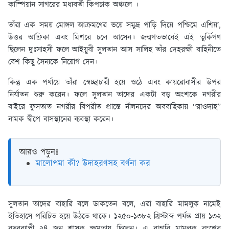
কাস্পিয়ান সাগরের মধ্যবর্তী কিপচাক অঞ্চলে ।
তাঁরা এক সময় মোঙ্গল আক্রমণের ভয়ে সমুদ্র পাড়ি দিয়ে পশ্চিমে এশিয়া,
উত্তর আফ্রিকা এবং মিশরে চলে আসেন। জন্মগতভাবেই এই তুর্কিগণ
ছিলেন দুঃসাহসী ফলে আইয়ুবী সুলতান আস সালিহ তাঁর দেহরক্ষী বাহিনীতে
বেশ কিছু সৈন্যকে নিয়োগ দেন।
কিন্তু এক পর্যায়ে তাঁরা স্বেচ্ছাচারী হয়ে ওঠে এবং কায়রোবাসীর উপর
নির্যাতন শুরু করেন। ফলে সুলতান তাদের একটা বড় অংশকে নগরীর
বাইরে ফুসতাত নগরীর বিপরীত প্রান্তে নীলনদের অববাহিকায় “রাওদাহ”
নামক দ্বীপে বাসস্থানের ব্যবস্থা করেন।
আরও পড়ুনঃ
মালোপমা কী? উদাহরণসহ বর্ণনা কর
সুলতান তাদের বাহারি বলে ডাকতেন বলে, এরা বাহারি মামলুক নামেই
ইতিহাসে পরিচিত হয়ে উঠতে থাকে। ১২৫০-১৩৮২ খ্রিস্টাব্দ পর্যন্ত প্রায় ১৩২
বছরব্যাপী ২৪ জন শাসক ক্ষমতায় ছিলেন। এ বাহারি মামলুক বংশের