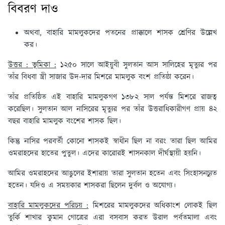
বিবরণ দাও
অথবা, বাহারি মামলুকদের পতনের প্রাক্কালে শাসক শ্রেণির উল্লেখ
কর।
উত্তর : ভূমিকা :
১২৫০ সালে আইয়ুবী সুলতান আস সালিহের মৃত্যুর পর
তাঁর বিধবা স্ত্রী সাজার উদ-দার মিশরে মামলুক বংশ প্রতিষ্ঠা করেন।
তাঁর প্রতিষ্ঠিত এই বাহারি মামলুকগণ ১৩৮২ সাল পর্যন্ত মিশরে রাজত্ব
করেছিল। সুলতান আল নাসিরের মৃত্যুর পর তাঁর উত্তরাধিকারীগণ প্রায় ৪২
বছর বাহারি মামলুক বংশের শাসক ছিল।
কিন্তু নাসির পরবর্তী কোনো শাসকই স্বাধীন ছিল না বরং তারা ছিল আমির
ওমরাহদের হাতের পুতুল। এদের কারোরই শাসনকাল দীর্ঘস্থায়ী হয়নি।
আমির ওমরাহদের আঙুলের ইশারায় তারা সুলতান হতেন এবং সিংহাসনচ্যুত
হতেন। যদিও এ সময়কার শাসকরা ছিলেন দুর্বল ও অযোগ্য।
বাহারি মামলুকদের পরিচয় :
মিশরের মামলুকদের অধিকাংশ লোকই ছিল
তুর্কি শাখার কুমান গোত্রের এরা বসবাস করত উরাল পর্বতমালা এবং