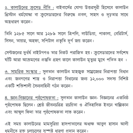
২. কালাউনের ক্রুসেড নীতি :
বাইবার্সের যোগ্য উত্তরসূরী হিসেবে কালাউন
খ্রিস্টান ধর্মযোদ্ধা বা ক্রুসেডারদের বিরুদ্ধে প্রবল, সাহস ও দৃঢ়তার সাথে
অস্ত্রধারণ করেন।
তিনি ১২৮৫ সালে আর ১২৮৯ সালে ত্রিপলি, লাউডিয়া, পাকালা, বেরিটার্স,
সিসন, তায়ার, অহফা, সপিটাল প্রভৃতি দূর্গ জয় করেন।
সেন্টজনের দুর্ধর্ষ নাইটগণও তার নিকট পরাজিত হয়। ক্রুসেডারদের সর্বশেষ
ঘাঁটি আরা আক্রমণের প্রস্তুতি গ্রহণ কালে কালাউন মৃত্যুর মুখে পতিত হন ।
৩. সামরিক সংস্কার :
সুলতান কালাউন মাহজুক সাম্রাজ্যের নিরাপত্তা বিধান
এবং জনগণের শাস্ত্র ও নিরাপত্তা বিধানের জন্য ১২,০০০ সদস্য বিশিষ্ট
একটি শক্তিশালী সৈন্যবাহিনী গঠন করেন।
৪. জ্ঞান-বিজ্ঞানের পৃষ্ঠপোষকতা :
সুলতান কালাউন জ্ঞান- বিজ্ঞানের একনিষ্ঠ
পৃষ্ঠপোষক ছিলেন। শ্রেষ্ঠ জীবনচরিত্র রচয়িতা ও ঐতিহাসিক ইবনে খাল্লিকান
এবং আব্দুল ফিদা তার পৃষ্ঠপোষকতা লাভ করেন।
এই সময় কালাউনের মামসুরিয়া হাসপাতালের অধ্যক্ষ আবুল হাসান আলী
ধমনীতে রক্ত চলাচলের সুস্পষ্ট ধারণা প্রদান করেন।