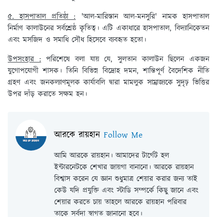
৫. হাসপাতাল প্রতিষ্ঠা :
'আল-মারিস্তান আল-মনসুরি' নামক হাসপাতাল
নির্মাণ কালাউনের সর্বশ্রেষ্ঠ কৃতিত্ব। এটি একাধারে হাসপাতাল, বিদ্যানিকেতন
এবং মসজিদ ও সমাধি সৌধ হিসেবে ব্যবহৃত হতো।
উপসংহার :
পরিশেষে বলা যায় যে, সুলতান কালাউন ছিলেন একজন
যুগোপযোগী শাসক। তিনি বিভিন্ন বিদ্রোহ দমন, শান্তিপূর্ণ বৈদেশিক নীতি
গ্রহণ এবং জনকল্যাণমূলক কার্যাবলি দ্বারা মামলুক সাম্রাজ্যকে সুদৃঢ় ভিত্তির
উপর দাঁড় করাতে সক্ষম হন।
আরকে রায়হান
Follow Me
আমি আরকে রায়হান। আমাদের টার্গেট হল
ইন্টারনেটকে শেখার জায়গা বানানো। আরকে রায়হান
বিশ্বাস করেন যে জ্ঞান শুধুমাত্র শেয়ার করার জন্য তাই
কেউ যদি প্রযুক্তি এবং স্টাডি সম্পর্কে কিছু জানে এবং
শেয়ার করতে চায় তাহলে আরকে রায়হান পরিবার
তাকে সর্বদা স্বাগত জানানো হবে।