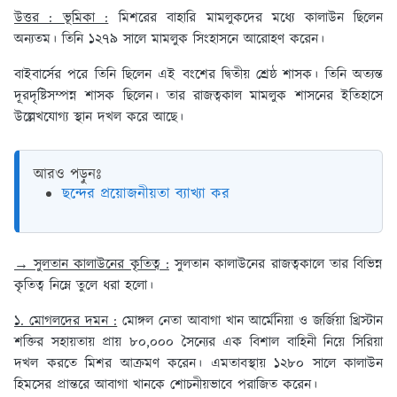
উত্তর : ভূমিকা :
মিশরের বাহারি মামলুকদের মধ্যে কালাউন ছিলেন
অন্যতম। তিনি ১২৭৯ সালে মামলুক সিংহাসনে আরোহণ করেন।
বাইবার্সের পরে তিনি ছিলেন এই বংশের দ্বিতীয় শ্রেষ্ঠ শাসক। তিনি অত্যন্ত
দূরদৃষ্টিসম্পন্ন শাসক ছিলেন। তার রাজত্বকাল মামলুক শাসনের ইতিহাসে
উল্লেখযোগ্য স্থান দখল করে আছে।
আরও পড়ুনঃ
ছন্দের প্রয়োজনীয়তা ব্যাখ্যা কর
→ সুলতান কালাউনের কৃতিত্ব :
সুলতান কালাউনের রাজত্বকালে তার বিভিন্ন
কৃতিত্ব নিম্নে তুলে ধরা হলো।
১. মোগলদের দমন :
মোঙ্গল নেতা আবাগা খান আর্মেনিয়া ও জর্জিয়া খ্রিস্টান
শক্তির সহায়তায় প্রায় ৮০,০০০ সৈন্যের এক বিশাল বাহিনী নিয়ে সিরিয়া
দখল করতে মিশর আক্রমণ করেন। এমতাবস্থায় ১২৮০ সালে কালাউন
হিমসের প্রান্তরে আবাগা খানকে শোচনীয়ভাবে পরাজিত করেন।