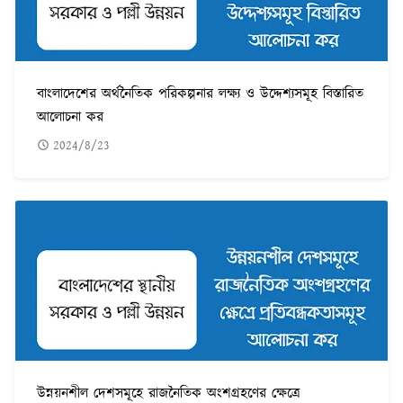
বাংলাদেশের অর্থনৈতিক পরিকল্পনার লক্ষ্য ও উদ্দেশ্যসমূহ বিস্তারিত
আলোচনা কর
2024/8/23
উন্নয়নশীল দেশসমূহে রাজনৈতিক অংশগ্রহণের ক্ষেত্রে