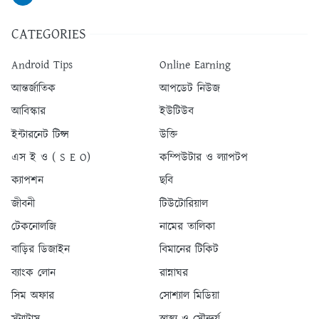
CATEGORIES
Android Tips
Online Earning
আন্তর্জাতিক
আপডেট নিউজ
আবিস্কার
ইউটিউব
ইন্টারনেট টিপ্স
উক্তি
এস ই ও ( S E O)
কম্পিউটার ও ল্যাপটপ
ক্যাপশন
ছবি
জীবনী
টিউটোরিয়াল
টেকনোলজি
নামের তালিকা
বাড়ির ডিজাইন
বিমানের টিকিট
ব্যাংক লোন
রান্নাঘর
সিম অফার
সোশ্যাল মিডিয়া