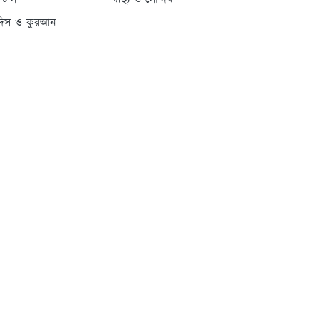
্যাটাস
স্বাস্থ্য ও সৌন্দর্য
দিস ও কুরআন