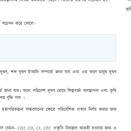
স্ট
ল্পনাসহ বিভিন্ন কর্মকাণ্ডে পরিবেশ সংক্রান্ত ধারণার প্রয়োজন হয়।
হা
্কে সচেতন করে তোলে।
 দূষণ, শব্দ দূষণ ইত্যাদি সম্পর্কে জানা যায় এবং এর ফলে মানুষ দূষণ
ে জানা যায়। ফলে পরিবেশ দূষণ রোধে শিল্পবর্জ্য ব্যবস্থাপনা এবং কৃষি
হ বৃদ্ধি পায় ।
 মহাপরিকল্পনা বাস্তবায়নের ক্ষেত্রে পরিবেশিক প্রভাব নির্ণয় করার জন্য
্যাস যেমন- CO2 CO, CI, CFC প্রভৃতি নিয়ন্ত্রণে আগ্রহী হওয়ার জন্য এ