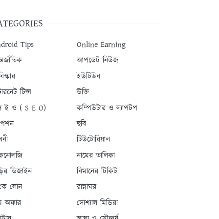
ATEGORIES
droid Tips
Online Earning
তর্জাতিক
আপডেট নিউজ
িস্কার
ইউটিউব
টারনেট টিপ্স
উক্তি
 ই ও ( S E O)
কম্পিউটার ও ল্যাপটপ
যাপশন
ছবি
বনী
টিউটোরিয়াল
কনোলজি
নামের তালিকা
ড়ির ডিজাইন
বিমানের টিকিট
যাংক লোন
রান্নাঘর
ম অফার
সোশ্যাল মিডিয়া