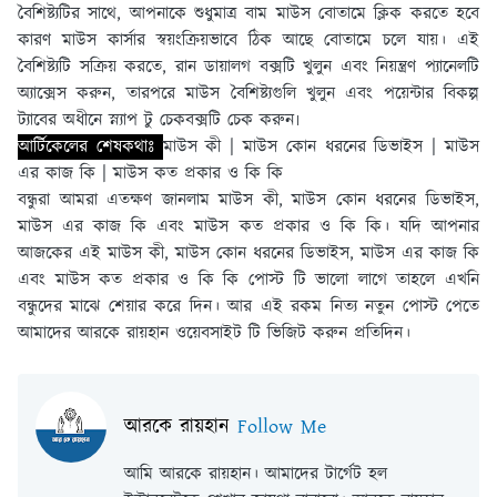
বৈশিষ্ট্যটির সাথে, আপনাকে শুধুমাত্র বাম মাউস বোতামে ক্লিক করতে হবে
কারণ মাউস কার্সার স্বয়ংক্রিয়ভাবে ঠিক আছে বোতামে চলে যায়। এই
বৈশিষ্ট্যটি সক্রিয় করতে, রান ডায়ালগ বক্সটি খুলুন এবং নিয়ন্ত্রণ প্যানেলটি
অ্যাক্সেস করুন, তারপরে মাউস বৈশিষ্ট্যগুলি খুলুন এবং পয়েন্টার বিকল্প
ট্যাবের অধীনে স্ন্যাপ টু চেকবক্সটি চেক করুন৷
আর্টিকেলের শেষকথাঃ
মাউস কী | মাউস কোন ধরনের ডিভাইস | মাউস
এর কাজ কি | মাউস কত প্রকার ও কি কি
বন্ধুরা আমরা এতক্ষণ জানলাম মাউস কী, মাউস কোন ধরনের ডিভাইস,
মাউস এর কাজ কি এবং মাউস কত প্রকার ও কি কি। যদি আপনার
আজকের এই মাউস কী, মাউস কোন ধরনের ডিভাইস, মাউস এর কাজ কি
এবং মাউস কত প্রকার ও কি কি পোস্ট টি ভালো লাগে তাহলে এখনি
বন্ধুদের মাঝে শেয়ার করে দিন। আর এই রকম নিত্য নতুন পোস্ট পেতে
আমাদের আরকে রায়হান ওয়েবসাইট টি ভিজিট করুন প্রতিদিন।
আরকে রায়হান
Follow Me
আমি আরকে রায়হান। আমাদের টার্গেট হল