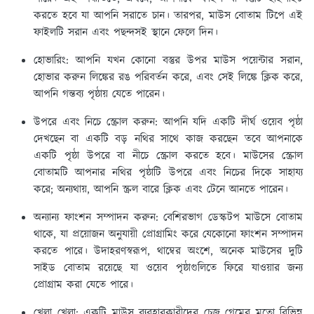
করতে হবে যা আপনি সরাতে চান। তারপর, মাউস বোতাম টিপে এই
ফাইলটি সরান এবং পছন্দসই স্থানে ফেলে দিন।
হোভারিং:
আপনি যখন কোনো বস্তুর উপর মাউস পয়েন্টার সরান,
হোভার করুন লিঙ্কের রঙ পরিবর্তন করে, এবং সেই লিঙ্কে ক্লিক করে,
আপনি গন্তব্য পৃষ্ঠায় যেতে পারেন।
উপরে এবং নিচে স্ক্রোল করুন:
আপনি যদি একটি দীর্ঘ ওয়েব পৃষ্ঠা
দেখছেন বা একটি বড় নথির সাথে কাজ করছেন তবে আপনাকে
একটি পৃষ্ঠা উপরে বা নীচে স্ক্রোল করতে হবে। মাউসের স্ক্রোল
বোতামটি আপনার নথির পৃষ্ঠাটি উপরে এবং নিচের দিকে সাহায্য
করে; অন্যথায়, আপনি স্ক্রল বারে ক্লিক এবং টেনে আনতে পারেন।
অন্যান্য ফাংশন সম্পাদন করুন:
বেশিরভাগ ডেস্কটপ মাউসে বোতাম
থাকে, যা প্রয়োজন অনুযায়ী প্রোগ্রামিং করে যেকোনো ফাংশন সম্পাদন
করতে পারে। উদাহরণস্বরূপ, থাম্বের অংশে, অনেক মাউসের দুটি
সাইড বোতাম রয়েছে যা ওয়েব পৃষ্ঠাগুলিতে ফিরে যাওয়ার জন্য
প্রোগ্রাম করা যেতে পারে।
খেলা খেলা:
একটি মাউস ব্যবহারকারীদের চেজ গেমের মতো বিভিন্ন