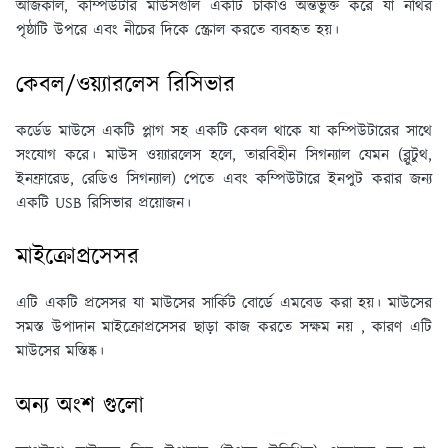
আজকাল, কম্পিউটার মাউসগুলি একটি চাকাও অন্তর্ভুক্ত করে যা নথির
পৃষ্ঠাটি উপরে এবং নীচের দিকে স্ক্রোল করতে ব্যবহৃত হয়।
কেবল/ওয়্যারলেস রিসিভার
কর্ডেড মাউসে একটি প্লাগ সহ একটি কেবল থাকে যা কম্পিউটারের সাথে
সংযোগ করে। মাউস ওয়্যারলেস হলে, তারবিহীন সিগন্যাল যেমন (ব্লুটুথ,
ইনফ্রারেড, রেডিও সিগন্যাল) পেতে এবং কম্পিউটারে ইনপুট করার জন্য
একটি USB রিসিভার প্রয়োজন।
মাইক্রোপ্রসেসর
এটি একটি প্রসেসর যা মাউসের সার্কিট বোর্ডে এমবেড করা হয়। মাউসের
সমস্ত উপাদান মাইক্রোপ্রসেসর ছাড়া কাজ করতে সক্ষম নয় , কারণ এটি
মাউসের মস্তিষ্ক।
অন্য অংশ গুলো