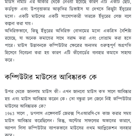
মাউস নামটি এর আকার থেকে নেওয়া হয়েছে কারণ এটি একটি ছোট,
কর্ডযুক্ত এবং উপবৃত্তাকার আকৃতির ডিভাইস যা দেখতে কিছুটা ইঁদুরের
মতো। একটি মাউসের একটি সংযোগকারী তারকে ইঁদুরের লেজ বলে
কল্পনা করা যায়।
অতিরিক্তভাবে, কিছু ইঁদুরের অতিরিক্ত বোতামের মতো একত্রিত বৈশিষ্ট্য
রয়েছে, যা অনেক কমান্ডের সাথে বরাদ্দ করা এবং প্রোগ্রাম করা হতে
পারে। মাউস উদ্ভাবনকে কম্পিউটার ক্ষেত্রের অন্যতম গুরুত্বপূর্ণ অগ্রগতি
হিসেবে বিবেচনা করা হয় কারণ এটি কীবোর্ডের ব্যবহার কমাতে সাহায্য
করে।
কম্পিউটার মাউসের আবিষ্কারক কে
উপর থেকে জানলাম মাউস কী। এখন জানবো মাউস কত সালে আবিষ্কার
হয় এবং মাউস আবিষ্কার করেন কে। তো বন্ধুরা চল জেনে নিই কম্পিউটার
মাউসের আবিষ্কারক কে?
1963 সালে , ডগলাস এঙ্গেলবার্ট জেরক্স পিএআরসি-তে কাজ করার সময়
মাউস আবিষ্কার করেছিলেন। কিন্তু, অল্টোর সাফল্যের অভাবের কারণে,
অ্যাপল লিসা কম্পিউটার ব্যাপকভাবে মাউসের প্রথম অ্যাপ্লিকেশন ব্যবহার
করে।