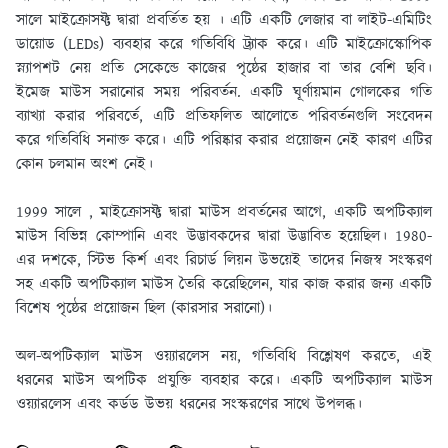
সালে মাইক্রোসফ্ট দ্বারা প্রবর্তিত হয় । এটি একটি লেজার বা লাইট-এমিটিং
ডায়োড (LEDs) ব্যবহার করে গতিবিধি ট্র্যাক করে। এটি মাইক্রোস্কোপিক
স্ন্যাপশট নেয় প্রতি সেকেন্ডে কাজের পৃষ্ঠের হাজার বা তার বেশি ছবি।
ইমেজ মাউস সরানোর সময় পরিবর্তন. একটি ঘূর্ণায়মান গোলকের গতি
ব্যাখ্যা করার পরিবর্তে, এটি প্রতিফলিত আলোতে পরিবর্তনগুলি সংবেদন
করে গতিবিধি সনাক্ত করে। এটি পরিষ্কার করার প্রয়োজন নেই কারণ এটির
কোন চলমান অংশ নেই।
1999 সালে , মাইক্রোসফ্ট দ্বারা মাউস প্রবর্তনের আগে, একটি অপটিক্যাল
মাউস বিভিন্ন কোম্পানি এবং উদ্ভাবকদের দ্বারা উদ্ভাবিত হয়েছিল। 1980-
এর দশকে, স্টিভ কির্শ এবং রিচার্ড লিয়ন উভয়েই তাদের নিজস্ব সংস্করণ
সহ একটি অপটিক্যাল মাউস তৈরি করেছিলেন, যার কাজ করার জন্য একটি
বিশেষ পৃষ্ঠের প্রয়োজন ছিল (কারসার সরানো)।
অল-অপটিক্যাল মাউস ওয়্যারলেস নয়, গতিবিধি বিশ্লেষণ করতে, এই
ধরনের মাউস অপটিক প্রযুক্তি ব্যবহার করে। একটি অপটিক্যাল মাউস
ওয়্যারলেস এবং কর্ডড উভয় ধরনের সংস্করণের সাথে উপলব্ধ।