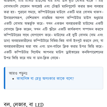
আজকাল, প্রায় প্রতিটি মাউসের বাম এবং ডান দুটি বোতাম থাকে । এই
বোতামগুলি যেকোন অবজেক্ট এবং টেক্সট ম্যানিপুলেট করার জন্য ব্যবহার
করা হয়। পুরানো সময়ে, কম্পিউটারের মাউসে একটি মাত্র বোতাম থাকত।
উদাহরণস্বরূপ, বেশিরভাগ প্রারম্ভিক অ্যাপল কম্পিউটার মাউস শুধুমাত্র
একটি বোতাম অন্তর্ভুক্ত করে। যখন একজন ব্যবহারকারী মাউসের একটি
বোতামে ক্লিক করেন, তখন এটি স্ক্রীনে একটি কার্যকলাপ সম্পাদন করতে
কম্পিউটারের সাথে যোগাযোগ করে। মাউসের এই দুটি বোতাম (বাম এবং
ডান) ব্যবহারকারীদের কম্পিউটারে বিভিন্ন-ভিন্ন বার্তা ইনপুট করতে দেয়, যা
ব্যবহারকারীদের দ্বারা বাম এবং ডান-বাটনে ক্লিক করার উপর ভিত্তি করে।
একটি কম্পিউটার সিস্টেম আপনার মাউস ড্রাইভারের কনফিগারেশনের
উপর ভিত্তি করে বাম বা ডান-ক্লিক বোঝে।
আরও পড়ুনঃ
কাব্যলিঙ্গ বা হেতু অলংকার কাকে বলে?
বল, লেজার, বা LED