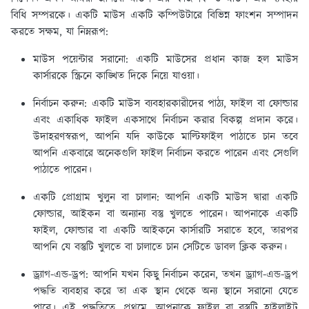
বিধি সম্পরকে। একটি মাউস একটি কম্পিউটারে বিভিন্ন ফাংশন সম্পাদন
করতে সক্ষম, যা নিম্নরূপ:
মাউস পয়েন্টার সরানো:
একটি মাউসের প্রধান কাজ হল মাউস
কার্সারকে স্ক্রিনে কাঙ্খিত দিকে নিয়ে যাওয়া।
নির্বাচন করুন:
একটি মাউস ব্যবহারকারীদের পাঠ্য, ফাইল বা ফোল্ডার
এবং একাধিক ফাইল একসাথে নির্বাচন করার বিকল্প প্রদান করে।
উদাহরণস্বরূপ, আপনি যদি কাউকে মাল্টিফাইল পাঠাতে চান তবে
আপনি একবারে অনেকগুলি ফাইল নির্বাচন করতে পারেন এবং সেগুলি
পাঠাতে পারেন।
একটি প্রোগ্রাম খুলুন বা চালান:
আপনি একটি মাউস দ্বারা একটি
ফোল্ডার, আইকন বা অন্যান্য বস্তু খুলতে পারেন। আপনাকে একটি
ফাইল, ফোল্ডার বা একটি আইকনে কার্সারটি সরাতে হবে, তারপর
আপনি যে বস্তুটি খুলতে বা চালাতে চান সেটিতে ডাবল ক্লিক করুন।
ড্র্যাগ-এন্ড-ড্রপ:
আপনি যখন কিছু নির্বাচন করেন, তখন ড্র্যাগ-এন্ড-ড্রপ
পদ্ধতি ব্যবহার করে তা এক স্থান থেকে অন্য স্থানে সরানো যেতে
পারে। এই পদ্ধতিতে, প্রথমে, আপনাকে ফাইল বা বস্তুটি হাইলাইট