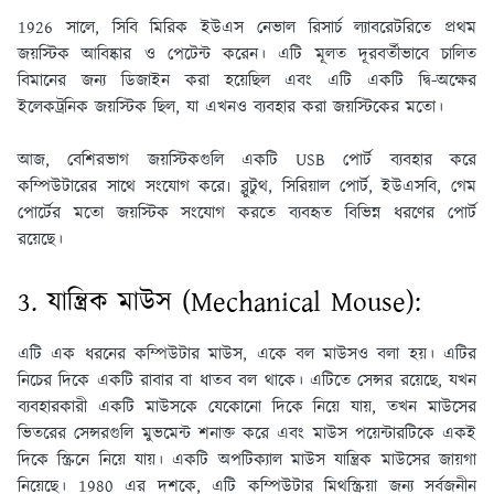
1926 সালে, সিবি মিরিক ইউএস নেভাল রিসার্চ ল্যাবরেটরিতে প্রথম
জয়স্টিক আবিষ্কার ও পেটেন্ট করেন। এটি মূলত দূরবর্তীভাবে চালিত
বিমানের জন্য ডিজাইন করা হয়েছিল এবং এটি একটি দ্বি-অক্ষের
ইলেকট্রনিক জয়স্টিক ছিল, যা এখনও ব্যবহার করা জয়স্টিকের মতো।
আজ, বেশিরভাগ জয়স্টিকগুলি একটি USB পোর্ট ব্যবহার করে
কম্পিউটারের সাথে সংযোগ করে৷ ব্লুটুথ, সিরিয়াল পোর্ট, ইউএসবি, গেম
পোর্টের মতো জয়স্টিক সংযোগ করতে ব্যবহৃত বিভিন্ন ধরণের পোর্ট
রয়েছে।
3. যান্ত্রিক মাউস (Mechanical Mouse):
এটি এক ধরনের কম্পিউটার মাউস, একে বল মাউসও বলা হয়। এটির
নিচের দিকে একটি রাবার বা ধাতব বল থাকে। এটিতে সেন্সর রয়েছে, যখন
ব্যবহারকারী একটি মাউসকে যেকোনো দিকে নিয়ে যায়, তখন মাউসের
ভিতরের সেন্সরগুলি মুভমেন্ট শনাক্ত করে এবং মাউস পয়েন্টারটিকে একই
দিকে স্ক্রিনে নিয়ে যায়। একটি অপটিক্যাল মাউস যান্ত্রিক মাউসের জায়গা
নিয়েছে। 1980 এর দশকে, এটি কম্পিউটার মিথস্ক্রিয়া জন্য সর্বজনীন