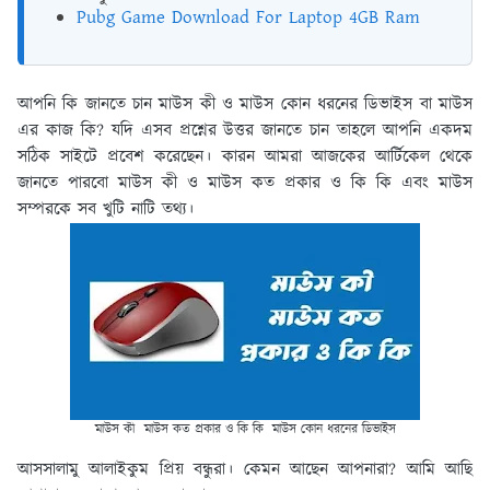
Pubg Game Download For Laptop 4GB Ram
আপনি কি জানতে চান মাউস কী ও মাউস কোন ধরনের ডিভাইস বা মাউস
এর কাজ কি? যদি এসব প্রশ্নের উত্তর জানতে চান তাহলে আপনি একদম
সঠিক সাইটে প্রবেশ করেছেন। কারন আমরা আজকের আর্টিকেল থেকে
জানতে পারবো মাউস কী ও মাউস কত প্রকার ও কি কি এবং মাউস
সম্পরকে সব খুটি নাটি তথ্য।
মাউস কী মাউস কত প্রকার ও কি কি মাউস কোন ধরনের ডিভাইস
আসসালামু আলাইকুম প্রিয় বন্ধুরা। কেমন আছেন আপনারা? আমি আছি