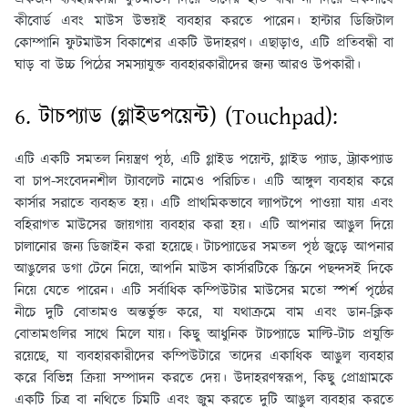
কীবোর্ড এবং মাউস উভয়ই ব্যবহার করতে পারেন। হান্টার ডিজিটাল
কোম্পানি ফুটমাউস বিকাশের একটি উদাহরণ। এছাড়াও, এটি প্রতিবন্ধী বা
ঘাড় বা উচ্চ পিঠের সমস্যাযুক্ত ব্যবহারকারীদের জন্য আরও উপকারী।
6. টাচপ্যাড (গ্লাইডপয়েন্ট) (Touchpad):
এটি একটি সমতল নিয়ন্ত্রণ পৃষ্ঠ, এটি গ্লাইড পয়েন্ট, গ্লাইড প্যাড, ট্র্যাকপ্যাড
বা চাপ-সংবেদনশীল ট্যাবলেট নামেও পরিচিত। এটি আঙ্গুল ব্যবহার করে
কার্সার সরাতে ব্যবহৃত হয়। এটি প্রাথমিকভাবে ল্যাপটপে পাওয়া যায় এবং
বহিরাগত মাউসের জায়গায় ব্যবহার করা হয়। এটি আপনার আঙুল দিয়ে
চালানোর জন্য ডিজাইন করা হয়েছে। টাচপ্যাডের সমতল পৃষ্ঠ জুড়ে আপনার
আঙুলের ডগা টেনে নিয়ে, আপনি মাউস কার্সারটিকে স্ক্রিনে পছন্দসই দিকে
নিয়ে যেতে পারেন। এটি সর্বাধিক কম্পিউটার মাউসের মতো স্পর্শ পৃষ্ঠের
নীচে দুটি বোতামও অন্তর্ভুক্ত করে, যা যথাক্রমে বাম এবং ডান-ক্লিক
বোতামগুলির সাথে মিলে যায়। কিছু আধুনিক টাচপ্যাডে মাল্টি-টাচ প্রযুক্তি
রয়েছে, যা ব্যবহারকারীদের কম্পিউটারে তাদের একাধিক আঙুল ব্যবহার
করে বিভিন্ন ক্রিয়া সম্পাদন করতে দেয়। উদাহরণস্বরূপ, কিছু প্রোগ্রামকে
একটি চিত্র বা নথিতে চিমটি এবং জুম করতে দুটি আঙুল ব্যবহার করতে