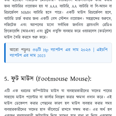
করা হয়েছিল লজিটেক মেটাফোর। ওয়্যারলেস মাউসগুলিকে কাজ করার
জন্য ব্যাটারির প্রয়োজন হয় যা AAA ব্যাটারি, AA ব্যাটারি বা লি-আয়ন বা
রিচার্জেবল NiMH ব্যাটারি হতে পারে। একটি মাউস রিচার্জেবল হলে,
ব্যাটারি চার্জ করার জন্য একটি বেস স্টেশন প্রয়োজন। সহস্রাব্দের শুরুতে,
লজিটেক এবং অ্যাপলের মতো সর্বাধিক জনপ্রিয় ব্র্যান্ডগুলি রেডিও
ফ্রিকোয়েন্সি (আরএফ) এবং ব্লুটুথ প্রযুক্তি ব্যবহার করে ওয়্যারলেস (কর্ডলেস)
মাউস তৈরি করতে শুরু করে।
আরো পড়ুনঃ
৩৬টি Hp ল্যাপটপ এর দাম ২০২৩ | এইচপি
ল্যাপটপ এর দাম 2023
5. ফুট মাউস (Footmouse Mouse):
এটি এক ধরনের কম্পিউটার মাউস যা ব্যবহারকারীদের তাদের পায়ের
সাহায্যে মাউস পয়েন্টার বা কার্সার নিয়ন্ত্রণ করার ক্ষমতা প্রদান করে। এই
মাউস ডেভেলপ করার পেছনের কারণ হল মাউস ব্যবহার করার সময়
ব্যবহারকারীদের তাদের হাত কীবোর্ডে রাখতে সক্ষম করা। এর অর্থ হল
একজন ব্যবহারকারী ফুটমাউস দিয়ে তাদের হাত বাধা না দিয়ে একসাথে