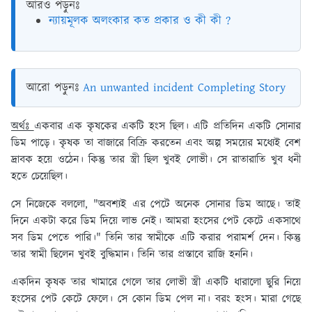
আরও পড়ুনঃ
ন্যায়মূলক অলংকার কত প্রকার ও কী কী ?
আরো পড়ুনঃ
An unwanted incident Completing Story
অর্থঃ
একবার এক কৃষকের একটি হংস ছিল। এটি প্রতিদিন একটি সোনার
ডিম পাড়ে। কৃষক তা বাজারে বিক্রি করতেন এবং অল্প সময়ের মধ্যেই বেশ
দ্রাবক হয়ে ওঠেন। কিন্তু তার স্ত্রী ছিল খুবই লোভী। সে রাতারাতি খুব ধনী
হতে চেয়েছিল।
সে নিজেকে বললো, "অবশ্যই এর পেটে অনেক সোনার ডিম আছে। তাই
দিনে একটা করে ডিম দিয়ে লাভ নেই। আমরা হংসের পেট কেটে একসাথে
সব ডিম পেতে পারি।" তিনি তার স্বামীকে এটি করার পরামর্শ দেন। কিন্তু
তার স্বামী ছিলেন খুবই বুদ্ধিমান। তিনি তার প্রস্তাবে রাজি হননি।
একদিন কৃষক তার খামারে গেলে তার লোভী স্ত্রী একটি ধারালো ছুরি নিয়ে
হংসের পেট কেটে ফেলে। সে কোন ডিম পেল না। বরং হংস। মারা গেছে