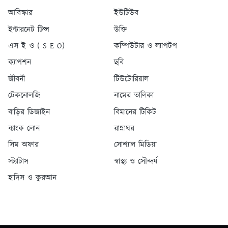
আবিস্কার
ইউটিউব
ইন্টারনেট টিপ্স
উক্তি
এস ই ও ( S E O)
কম্পিউটার ও ল্যাপটপ
ক্যাপশন
ছবি
জীবনী
টিউটোরিয়াল
টেকনোলজি
নামের তালিকা
বাড়ির ডিজাইন
বিমানের টিকিট
ব্যাংক লোন
রান্নাঘর
সিম অফার
সোশ্যাল মিডিয়া
স্ট্যাটাস
স্বাস্থ্য ও সৌন্দর্য
হাদিস ও কুরআন