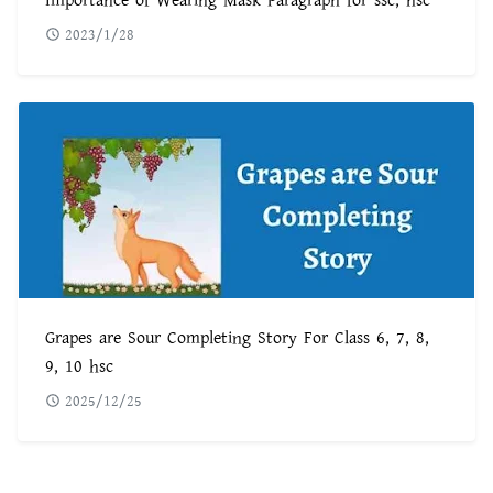
Importance of Wearing Mask Paragraph for ssc, hsc
2023/1/28
Grapes are Sour Completing Story For Class 6, 7, 8,
9, 10 hsc
2025/12/25