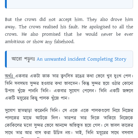
But the crows did not accept him. They also drove him
away. The crows realised his fault. He apologised to all the
crows. He also promised that he would never be ever
ambitious or show any falsehood.
আরো পড়ুনঃ
An unwanted incident Completing Story
অর্থঃ
একবার একটা কাক তার কুৎসিত রঙের কথা ভেবে খুব দুঃখ পেল।
তিনি সবসময় সুন্দর হওয়ার কথা ভাবতেন। কিন্তু সুন্দর হয়ে ওঠার কোনো
উপায় খুঁজে পাননি তিনি। একবার সুযোগ পেলেন। তিনি একটি জঙ্গলে
একটি ময়ূরের কিছু পালক খুঁজে পান।
সুযোগ হাতছাড়া করেননি তিনি। সে একে একে পালকগুলো নিয়ে নিজের
পালকের মাঝে আটকে দিল। তারপর তার দিকে তাকিয়ে নিজেকে
কোকিলের মতো সুন্দর ভেবে আনন্দে অভিভূত হয়ে গেল। সে ভাবল কাকের
সাথে তার আর বাস করা উচিত নয়। তাই, তিনি ময়ূরের সাথে বসবাস