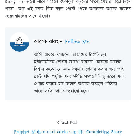
Story টি ভালো লাগে তাহলে ফেসবুক বন্ধুদের মাঝে শেয়ার করে দিতে
পারো। আর এই রকম নিত্য নতুন পোস্ট পেতে আমাদের আরকে রায়হান
ওয়েবসাইটের সাথে থাকো।
আরকে রায়হান
Follow Me
আমি আরকে রায়হান। আমাদের টার্গেট হল
ইন্টারনেটকে শেখার জায়গা বানানো। আরকে রায়হান
বিশ্বাস করেন যে জ্ঞান শুধুমাত্র শেয়ার করার জন্য তাই
কেউ যদি প্রযুক্তি এবং স্টাডি সম্পর্কে কিছু জানে এবং
শেয়ার করতে চায় তাহলে আরকে রায়হান পরিবার
তাকে সর্বদা স্বাগত জানানো হবে।
Next Post
Prophet Muhammad advice on life Completing Story