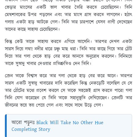
একদিন তিনি ছোট পাহাড়ে একটি ভেড়ার বাচ্চা চরাতে দেখলেন। তিনি
ভেড়ার মাংসের একটি ভাল খাবার তৈরি করতে চেয়েছিলেন। তিনি
মেষশাবকের উপর পড়লেন এবং তার মাংস গ্রাস করতে লাগলেন। হঠাৎ
গলায় একটা হাড় আটকে গেল। তিনি তার চারপাশে যেসব প্রাণী দেখেছেন
তাদের কাছে সাহায্য চেয়েছিলেন।
কিন্তু কেউ তাকে সাহায্য করতে এগিয়ে আসেনি। তারপর দেখল একটা
সারস দিয়ে লম্বা! নদীর ধারে চঞ্চু মাছ ধরা। তিনি তার কাছে গিয়ে তার ঠোঁট
দিয়ে তার গলা থেকে হাড় বের করে আনতে অনুরোধ করলেন। বিনিময়ে
তাকে সুস্বাদু খাবার দেওয়ার প্রতিশ্রুতিও দেন তিনি।
ক্রেন তাকে বিশ্বাস করে তার গলা থেকে হাড় বের করে আনে। তারপর
সারস একটি সুস্বাদু খাবারের দাবি করেছিল কিন্তু নেকড়েটি বলেছিল যে সে
তার ঠোঁটের মধ্যে প্রবেশ করলে সে তাকে সহজেই গ্রাস করতে পারে! গলা
তিনি যোগ করেছেন যে তিনি তাকে সহানুভূতি দেখিয়েছেন। ক্রেনটি তার
জীবনের ভয়ে ভয় পেয়ে গেল এবং সাথে সাথে উড়ে গেল।
আরো পড়ুনঃ
Black Will Take No Other Hue
Completing Story