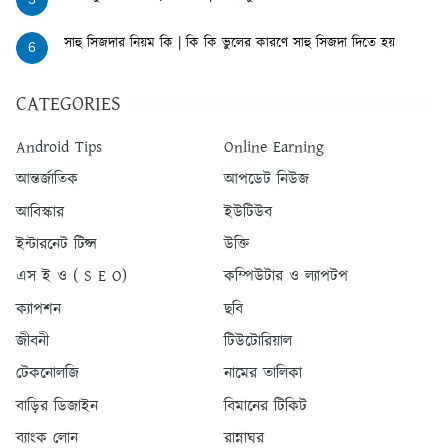
সাহু সিজদার নিয়ম কি | কি কি ভুলের কারণে সাহু সিজদা দিতে হয়
6
CATEGORIES
Android Tips
Online Earning
আন্তর্জাতিক
আপডেট নিউজ
আবিস্কার
ইউটিউব
ইন্টারনেট টিপ্স
উক্তি
এস ই ও ( S E O)
কম্পিউটার ও ল্যাপটপ
ক্যাপশন
ছবি
জীবনী
টিউটোরিয়াল
টেকনোলজি
নামের তালিকা
বাড়ির ডিজাইন
বিমানের টিকিট
ব্যাংক লোন
রান্নাঘর