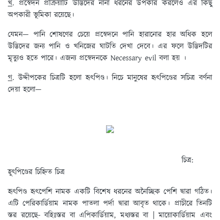
খ
. প্রস্বেদন প্রক্রিয়াটি উদ্ভিদের নানা ধরনের উপকার করলেও এর কিছু
অপকারী ভূমিকা রয়েছে।
যেমন— পানি শোষণের চেয়ে প্রস্বেদনে পানি হারানোর হার অধিক হলে
উদ্ভিদের জন্য পানি ও খনিজের ঘাটতি দেখা দেবে। এর ফলে উদ্ভিদটির
মৃত্যুও হতে পারে। এজন্য প্রস্বেদনকে Necessary evil বলা হয় ।
গ
. উদ্দীপকের চিত্রটি হলো হৃৎপিণ্ড। নিচে মানুষের হৃৎপিণ্ডের সচিত্র বর্ণনা
দেয়া হলো—
চিত্র:
হূৎপিণ্ডের চিহ্নিত চিত্র
হৃৎপিণ্ড হৃৎপেশি নামক একটি বিশেষ ধরনের অনৈচ্ছিক পেশি দ্বারা গঠিত।
এটি পেরিকার্ডিয়াম নামক পাতলা পর্দা দ্বারা আবৃত থাকে। প্রাচীরে তিনটি
স্তর রয়েছে- বহিঃস্তর বা এপিকার্ডিয়াম, মধ্যস্তর বা | মায়োকার্ডিয়াম এবং