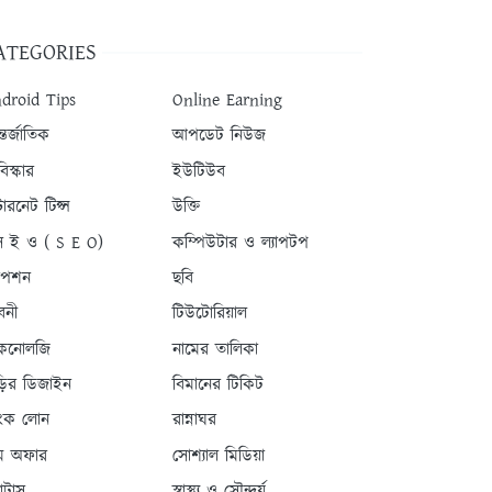
ATEGORIES
droid Tips
Online Earning
তর্জাতিক
আপডেট নিউজ
িস্কার
ইউটিউব
টারনেট টিপ্স
উক্তি
 ই ও ( S E O)
কম্পিউটার ও ল্যাপটপ
যাপশন
ছবি
বনী
টিউটোরিয়াল
কনোলজি
নামের তালিকা
ড়ির ডিজাইন
বিমানের টিকিট
যাংক লোন
রান্নাঘর
ম অফার
সোশ্যাল মিডিয়া