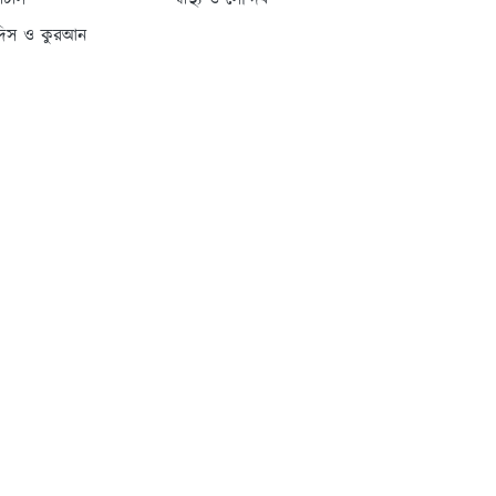
্যাটাস
স্বাস্থ্য ও সৌন্দর্য
দিস ও কুরআন