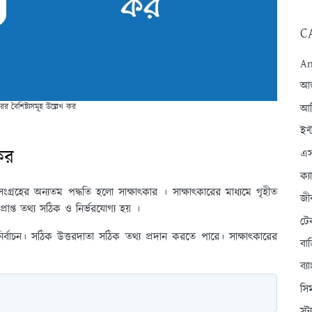
C
An
আন্
রের বৈশিষ্ট্যসমূহ উল্লেখ কর
আব
ইন্
 কর
এস
ক্
ংগ্রহের অন্যতম পদ্ধতি হলো সাক্ষাৎকার । সাক্ষাৎকারের মাধ্যমে গৃহীত
জী
্রাপ্ত তথ্য সঠিক ও নির্ভরযোগ্য হয় ।
টে
ির্বাচন। সঠিক উত্তরদাতা সঠিক তথ্য প্রদান করতে পারে। সাক্ষাৎকারের
বা
ব্
সি