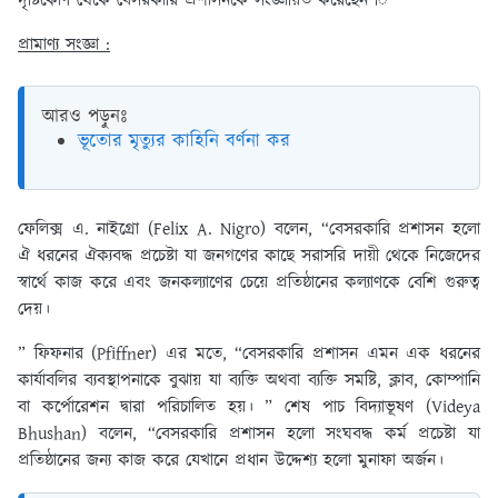
দৃষ্টিকোণ থেকে বেসরকারি প্রশাসনকে সংজ্ঞায়িত করেছেন ি
প্রামাণ্য সংজ্ঞা :
আরও পড়ুনঃ
ভূতোর মৃত্যুর কাহিনি বর্ণনা কর
ফেলিক্স এ. নাইগ্রো (Felix A. Nigro) বলেন, “বেসরকারি প্রশাসন হলো
ঐ ধরনের ঐক্যবদ্ধ প্রচেষ্টা যা জনগণের কাছে সরাসরি দায়ী থেকে নিজেদের
স্বার্থে কাজ করে এবং জনকল্যাণের চেয়ে প্রতিষ্ঠানের কল্যাণকে বেশি গুরুত্ব
দেয়।
” ফিফনার (Pfiffner) এর মতে, “বেসরকারি প্রশাসন এমন এক ধরনের
কার্যাবলির ব্যবস্থাপনাকে বুঝায় যা ব্যক্তি অথবা ব্যক্তি সমষ্টি, ক্লাব, কোম্পানি
বা কর্পোরেশন দ্বারা পরিচালিত হয়। ” শেষ পাচ বিদ্যাভূষণ (Videya
Bhushan) বলেন, “বেসরকারি প্রশাসন হলো সংঘবদ্ধ কর্ম প্রচেষ্টা যা
প্রতিষ্ঠানের জন্য কাজ করে যেখানে প্রধান উদ্দেশ্য হলো মুনাফা অর্জন।