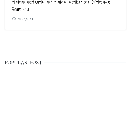
পাবলিক কর্পোরেশন কি? পাবলিক কর্পোরেশনের বৈশিষ্ট্যসমূহ
উল্লেখ কর
2023/6/19
POPULAR POST
৫৬০টি সবচেয়ে কঠিন ধাঁধা উত্তর সহ ছবি
1
ফরেক্স ট্রেডিং কি | কিভাবে ফরেক্স ট্রেডিং করে আয় করবেন
2
Adobe illustrator Tutorial Bangla | এডোবি ইলাস্ট্রেটর টুল পরিচিতি
3
ফটোশপ টুলস পরিচিতি ও এডোবি ফটোশপ টিউটোরিয়াল বাংলা
4