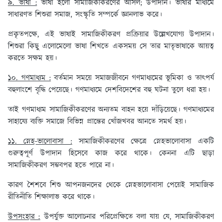
৯. ভাষা :
ভাষা হলো সামাজিকীকরণের আসল; উপাদান। ভাষার মাধ্যমে
সাধারণত শিশুরা সমাজ, সংস্কৃতি সম্পর্কে জ্ঞানলাভ করে।
প্রকৃতপক্ষে, এই ভাষাই সামাজিকীকরণ প্রক্রিয়ার উল্লেখযোগ্য উপাদান।
শিশুরা কিছু এলোমেলো ভাষা শিখতে একসময় সে তার মাতৃভাষাকে আয়ত্ব
করতে সক্ষম হয়।
১০. গণমাধ্যম :
বর্তমান সময়ে সমাজজীবনে গণমাধ্যমের ভূমিকা ও তাৎপর্য
বহুলাংশে বৃদ্ধি পেয়েছে। গণমাধ্যমে দেশবিদেশের বহু ঘটনা তুলে ধরা হয়।
তাই গণমাধ্যম সামাজিকীকরণের অন্যতম বাহন হয়ে দাঁড়িয়েছে। গণমাধ্যমের
সাহায্যে ব্যক্তি সমাজে বিভিন্ন প্রান্তের খোঁজখবর আনতে সমর্থ হয়।
১১. স্নেহ-ভালোবাসা :
সামাজিকীকরণের ক্ষেত্রে স্নেহভালোবাসা একটি
গুরুত্বপূর্ণ উপাদান হিসেবে কাজ করে থাকে। কেননা এটি ছাড়া
সামাজিকীকরণ সম্ভবপর হতে পারে না।
কারণ শৈশবে শিশু আপনজনদের থেকে স্নেহভালোবাসা পেয়েই সামাজিক
রীতিনীতি শিক্ষালাভ করে থাকে।
উপসংহার :
উপর্যুক্ত আলোচনার পরিপ্রেক্ষিতে বলা যায় যে, সামাজিকীকরণ